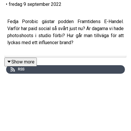
•
fredag 9 september 2022
Fedja Porobic gästar podden Framtidens E-Handel.
Varför har paid social så svårt just nu? Är dagarna vi hade
photoshoots i studio förbi? Hur går man tillväga för att
lyckas med ett influencer brand?
Show more
3:30 min - Fedja berättar om sin nya podcast Ecommerce
RSS
Hackers och förändringarna på byrån.
11:30 min - Hur han har bytt livsperspektiv och vad han
fått ut av det.
15:00 min - Paid social har blivit otroligt dyrt, hur ser
klimatet egentligen ut och vilka andra alternativ har man?
27:30 min - Hur pengar flyttas runt i fler alternativa
kanaler.