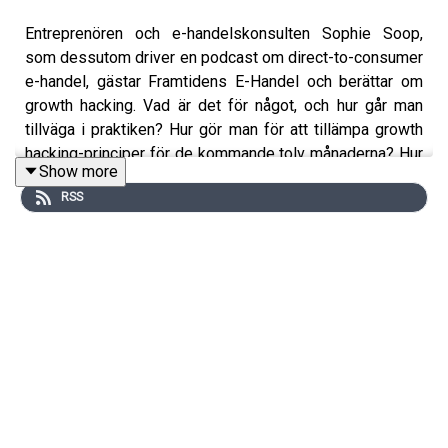
Entreprenören och e-handelskonsulten Sophie Soop,
som dessutom driver en podcast om direct-to-consumer
e-handel, gästar Framtidens E-Handel och berättar om
growth hacking. Vad är det för något, och hur går man
tillväga i praktiken? Hur gör man för att tillämpa growth
hacking-principer för de kommande tolv månaderna? Hur
Show more
prioriterar man bland olika aktiviteter, och vad är
RSS
framgångsfaktorerna för en snabbt växande e-handel?
Vilken sorts personlighet ska leda tillväxtarbetet? Ta del
av Sophies mångåriga erfarenhet i detta avsnitt!
Här hittar du Sophie Soop, Brands Podcast & Illis Art:
https://www.linkedin.com/in/sophiesoop/
https://podcasts.apple.com/us/podcast/brands/id1165377