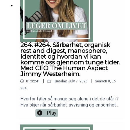
på:Instagram.com/dr.annettedraglandFacebook.co
m/drannettedraglandhttps://youtube.com/@drann
etteDisclaimer: Innholdet i podcasten og på
denne nettsiden er ikke ment å utgjøre eller være
en erstatning for profesjonell medisinsk
rådgivning, diagnose eller behandling. Søk alltid
råd fra legen din eller annet kvalifisert
264. #264. Sårbarhet, organisk
helsepersonell hvis du har spørsmål angående en
rest and digest, manosphere,
medisinsk tilstand.
identitet og hvordan vi kan
komme oss gjennom tunge tider.
Med CEO The Human Aspect
Jimmy Westerheim.
|
|
01:32:41
Tuesday, July 7, 2026
Season
8
,
Ep.
264
Hvorfor føler så mange seg alene i det de står i?
Hva skjer når sårbarhet, avvisning og ensomhet
ikke får et sted å høre til? Hvordan kan vi få det
Play
bedre i vanskelige perioder av livet?Dette er
noen av temaene vi dykker inn i, i dagens episode
med Jimmy Westerheim. Jimmy er grunnlegger