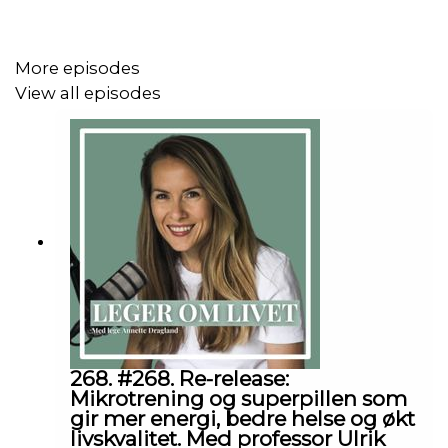
Annette
More episodes
View all episodes
Disclaimer: Innholdet i podcasten og på nettsiden er ikke
ment å utgjøre eller erstatte profesjonell medisinsk
rådgivning, diagnose eller behandling. Søk alltid råd fra
legen din eller annet kvalifisert helsepersonell hvis du
har spørsmål angående en medisinsk tilstand.
268. #268. Re-release:
Mikrotrening og superpillen som
gir mer energi, bedre helse og økt
livskvalitet. Med professor Ulrik