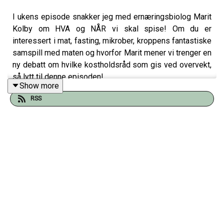
I ukens episode snakker jeg med ernæringsbiolog Marit
Kolby om HVA og NÅR vi skal spise! Om du er
interessert i mat, fasting, mikrober, kroppens fantastiske
samspill med maten og hvorfor Marit mener vi trenger en
ny debatt om hvilke kostholdsråd som gis ved overvekt,
så lytt til denne episoden!
Show more
RSS
Om du har noen spørsmål eller tilbakemeldinger skriv
gjerne til meg på instagram.com/dr.annettedragland eller
facebook.com/legeromlivet.
Ha en kjempe fin uke!
Alt godt,