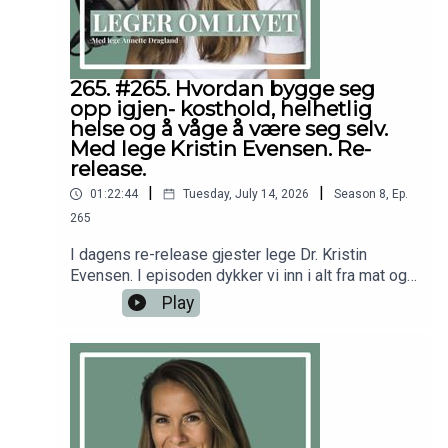
rådgivning, diagnose eller behandling. Søk alltid
råd fra legen din eller annet kvalifisert
helsepersonell hvis du har spørsmål angående en
medisinsk tilstand.
265. #265. Hvordan bygge seg
opp igjen- kosthold, helhetlig
helse og å våge å være seg selv.
Med lege Kristin Evensen. Re-
release.
|
|
01:22:44
Tuesday, July 14, 2026
Season
8
,
Ep.
265
I dagens re-release gjester lege Dr. Kristin
Evensen. I episoden dykker vi inn i alt fra mat og
ernæring til hvordan vi kan bygge oss opp etter
Play
sykdom, hva som kan bidra til å holde oss friske,
og viktigheten av å tørre å dele meningene sine
og stå for det man brenner for. For mer fra Kristin
Evensen: https://www.instagram.com/dr.kristinev
ensen/Tusen takk til deg som abonnerer- som
gjør det mulig for meg å dele denne
kunnskapen!Alt godt,AnnetteFølg meg gjerne