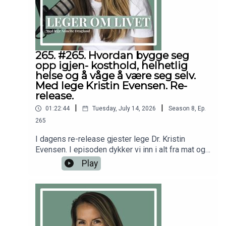
en erstatning for profesjonell medisinsk
rådgivning, diagnose eller behandling. Søk alltid
råd fra legen din eller annet kvalifisert
helsepersonell hvis du har spørsmål angående en
medisinsk tilstand.
265. #265. Hvordan bygge seg
opp igjen- kosthold, helhetlig
helse og å våge å være seg selv.
Med lege Kristin Evensen. Re-
release.
|
|
01:22:44
Tuesday, July 14, 2026
Season
8
,
Ep.
265
I dagens re-release gjester lege Dr. Kristin
Evensen. I episoden dykker vi inn i alt fra mat og
ernæring til hvordan vi kan bygge oss opp etter
Play
sykdom, hva som kan bidra til å holde oss friske,
og viktigheten av å tørre å dele meningene sine
og stå for det man brenner for. For mer fra Kristin
Evensen: https://www.instagram.com/dr.kristinev
ensen/Tusen takk til deg som abonnerer- som
gjør det mulig for meg å dele denne