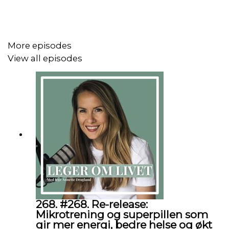
Alt godt,
Annette
More episodes
View all episodes
Følg meg gjerne på:
instagram.com/dr.annettedragland
facebook.com/legeromlivet.
Nyhetsbrev: https://www.annettedragland.no/
268. #268. Re-release:
Mikrotrening og superpillen som
For bonusepisoder
gir mer energi, bedre helse og økt