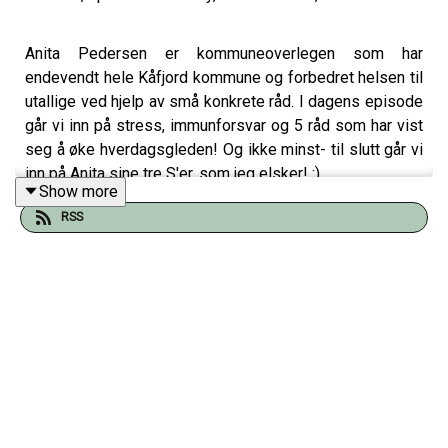
Anita Pedersen er kommuneoverlegen som har
endevendt hele Kåfjord kommune og forbedret helsen til
utallige ved hjelp av små konkrete råd. I dagens episode
går vi inn på stress, immunforsvar og 5 råd som har vist
seg å øke hverdagsgleden! Og ikke minst- til slutt går vi
inn på Anita sine tre S'er, som jeg elsker! :)
Show more
RSS
5 grep til hverdagsglede link-
https://psykiskhelse.no/kurs/hverdagsglede/
Ønsker deg en nydelig dag!