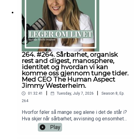
kunnskapen!Alt godt,AnnetteFølg meg gjerne
på:Instagram.com/dr.annettedraglandFacebook.co
m/drannettedraglandhttps://youtube.com/@drann
etteDisclaimer: Innholdet i podcasten og på
denne nettsiden er ikke ment å utgjøre eller være
en erstatning for profesjonell medisinsk
rådgivning, diagnose eller behandling. Søk alltid
råd fra legen din eller annet kvalifisert
264. #264. Sårbarhet, organisk
helsepersonell hvis du har spørsmål angående en
rest and digest, manosphere,
medisinsk tilstand.
identitet og hvordan vi kan
komme oss gjennom tunge tider.
Med CEO The Human Aspect
Jimmy Westerheim.
|
|
01:32:41
Tuesday, July 7, 2026
Season
8
,
Ep.
264
Hvorfor føler så mange seg alene i det de står i?
Hva skjer når sårbarhet, avvisning og ensomhet
ikke får et sted å høre til? Hvordan kan vi få det
Play
bedre i vanskelige perioder av livet?Dette er
noen av temaene vi dykker inn i, i dagens episode