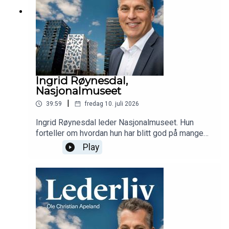
Ingrid Røynesdal,
Nasjonalmuseet
|
39:59
fredag 10. juli 2026
Ingrid Røynesdal leder Nasjonalmuseet. Hun
forteller om hvordan hun har blitt god på mange
ulike arenaer, interessen for kritikk, mangfoldet på
Play
museet og hva du bør se på Nasjonalmuseet i
sommer.