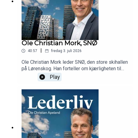
Ole Christian Mork, SNØ
|
40:57
fredag 3. juli 2026
Ole Christian Mork leder SNØ, den store skihallen
på Lørenskog. Han forteller om kjærligheten til
vintersport, sommerturister, Lørenskog som
Play
destinasjon for proffer, myter om skihallen og
betydningen av å åpenhet i lederrollen.