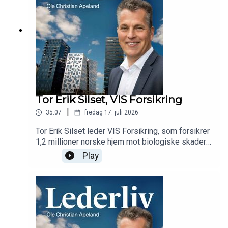
Tor Erik Silset, VIS Forsikring
|
35:07
fredag 17. juli 2026
Tor Erik Silset leder VIS Forsikring, som forsikrer
1,2 millioner norske hjem mot biologiske skader
og skadedyr. Han forteller om en lang karriere i
Play
forsikringsbransjen, hva klimaendringene betyr
for råte og skadedyr, ny teknologi, et nytt tilbud
og et helt nødvendig navneskifte.