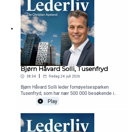
Bjørn Håvard Solli, Tusenfryd
|
38:34
fredag 24. juli 2026
Bjørn Håvard Solli leder fornøyelsesparken
Tusenfryd, som har nær 500 000 besøkende i
året. Han forteller om rekrutteringen av flere
Play
hundre ungdommer hvert år, og hva som skal til
for å motivere dem.