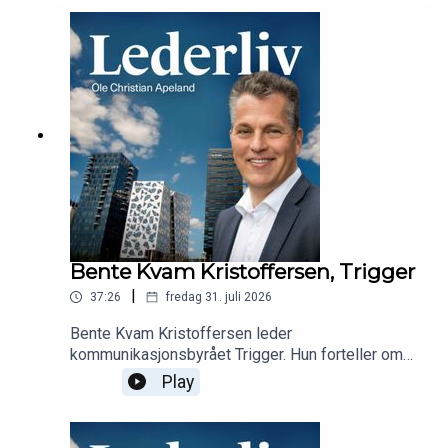
fra å lede mange til å lede få.
Bente Kvam Kristoffersen, Trigger
|
37:26
fredag 31. juli 2026
Bente Kvam Kristoffersen leder
kommunikasjonsbyrået Trigger. Hun forteller om
veien fra prosjektleder til leder, byråets
Play
suksesser, utfordringer med fallende priser i
bransjen, og om å tenke på jobben hele tiden.