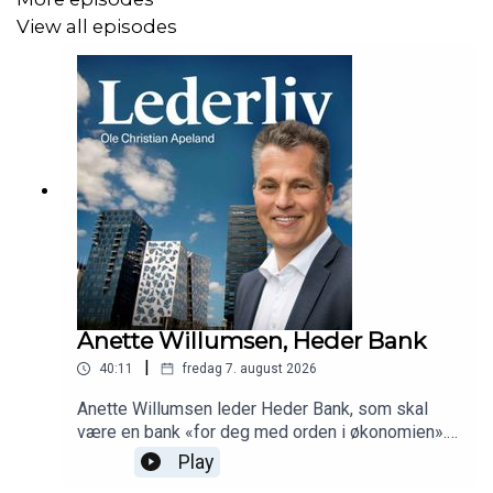
View all episodes
Anette Willumsen, Heder Bank
|
40:11
fredag 7. august 2026
Anette Willumsen leder Heder Bank, som skal
være en bank «for deg med orden i økonomien».
Hun forteller om en karriere i inkasso og veien til
Play
bank, ambisjonene og planene, og om overgangen