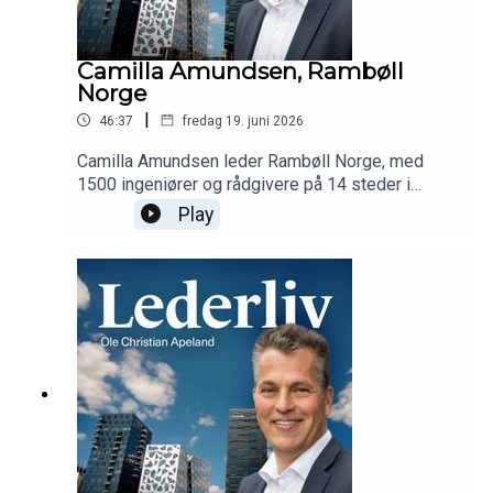
Camilla Amundsen, Rambøll
Norge
|
46:37
fredag 19. juni 2026
Camilla Amundsen leder Rambøll Norge, med
1500 ingeniører og rådgivere på 14 steder i
Norge. Hun forteller om infrastruktur, bærekraft og
Play
verdien av kommunikasjon.