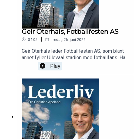
Geir Oterhals, Fotballfesten AS
|
34:05
fredag 26. juni 2026
Geir Oterhals leder Fotballfesten AS, som blant
annet fyller Ullevaal stadion med fotballfans. Han
forteller om opplegget bak festen, verdien av
Play
mangfold, sponsing etter «logoporno» og
internasjonale ambisjoner.