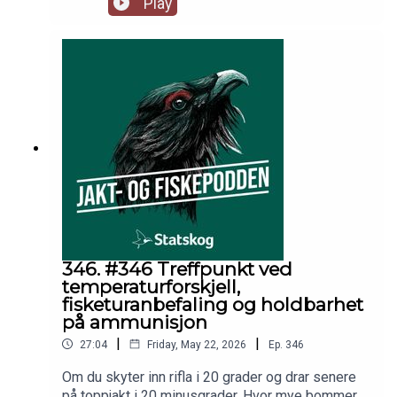
Play
dessuten også på litt bistand til riflekjøp til en
rimelig ivrig tiåring. I studio hører du som vanlig
kunstnersjel Espen Farstad, rypedoktor Jo Inge
Breisjøberget og musikksjef Trond Gunnar
Skillingstad.
346. #346 Treffpunkt ved
temperaturforskjell,
fisketuranbefaling og holdbarhet
på ammunisjon
|
|
27:04
Friday, May 22, 2026
Ep.
346
Om du skyter inn rifla i 20 grader og drar senere
på toppjakt i 20 minusgrader. Hvor mye bommer