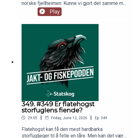
norske fjellheimen. Kunne vi gjort det samme med
rype og øke bestanden? Rypedoktor Jo Inge
Play
Breisjøberget svarer, mens fiskeekspert Espen
Farstad går gjennom vedlikehold av fiskeutstyret.
Programleder er Trond Gunnar Skillingstad.
349. #349 Er flatehogst
storfuglens fiende?
|
|
29:05
Friday, June 12, 2026
Ep.
349
Flatehogst kan få den mest hardbarka
storfugljeger til å felle en tåre. Men kan det være