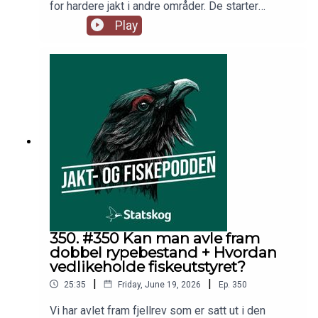
for hardere jakt i andre områder. De starter
tidligere og slutter senere. Hva skiller rype- og
Play
skogsfuglforvaltning og jakt, og kan man si
hvilken modell som er best? I studio; rypedoktor
Jo Inge Breisjøberget, kunstnersjel Espen
Farstad og programleder Trond Gunnar
Skillingstad
350. #350 Kan man avle fram
dobbel rypebestand + Hvordan
vedlikeholde fiskeutstyret?
|
|
25:35
Friday, June 19, 2026
Ep.
350
Vi har avlet fram fjellrev som er satt ut i den