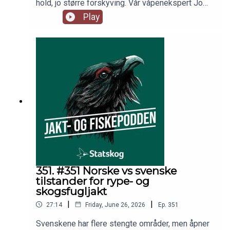
hold, jo større forskyving. Vår våpenekspert Jo
Inge Breisjøberget (Statskog) snakker seg varm
Play
når han svarer på lytternes våpenspørsmål, mens
tørrfluefisker Espen Farstad (NJFF) gir råd om
hvordan man kan finne gode fluefiskeplasser. Vi
sneier også innom våpen for venstrehendte,
returbukk og spissbukk. Programleder er Trond
Gunnar Skillingstad (Statskog).
351. #351 Norske vs svenske
tilstander for rype- og
skogsfugljakt
|
|
27:14
Friday, June 26, 2026
Ep.
351
Svenskene har flere stengte områder, men åpner