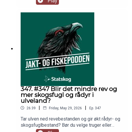
Play
sjøørretfisket? Vi blir med fiskeekspert Steinar
Paulsen opp i elva på jakt etter sjøørreten. I
studio hører du også Jo Inge Breisjøberget
(Statskog), Espen Farstad (NJFF) og Trond
Gunnar Skillingstad (Statskog).
347. #347 Blir det mindre rev og
mer skogsfugl og rådyr i
ulveland?
|
|
26:39
Friday, May 29, 2026
Ep.
347
Tar ulven ned revebestanden og gir økt rådyr- og
skogsfuglbestand? Bør du velge truger eller
fjellski - eller begge deler? Ukens episode byr