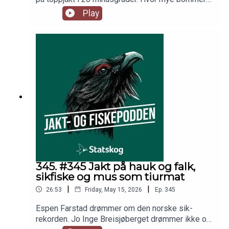
du da? Jo Inge Breisjøberget byr på
Play
våpenkunnskap i ukens episode, Espen Farstad
byr på fisketuranbefaling og Trond Gunnar
Skillingstad byr på lytternes spørsmål.
345. #345 Jakt på hauk og falk,
sikfiske og mus som tiurmat
|
|
26:53
Friday, May 15, 2026
Ep.
345
Espen Farstad drømmer om den norske sik-
rekorden. Jo Inge Breisjøberget drømmer ikke om