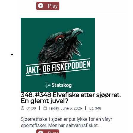
at skinnet bedrar? Hvor mye vet vi egentlig om
Play
storfugl og flatehogst? Per Wegge vet mer enn
de fleste etter tiår med forskning på
Varaldskogen. Overrasket ble han også. I studio
samtaler han med Jo Inge Breisjøberget
(Statskog), Espen Farstad (NJFF) og Trond
Gunnar Skillingstad (Statskog).
348. #348 Elvefiske etter sjøørret.
En glemt juvel?
|
|
31:00
Friday, June 5, 2026
Ep.
348
Sjøørretfiske i sjøen er pur lykke for en våryr
sportsfisker. Men har saltvannsfisket
overskygget det virkelig spennende