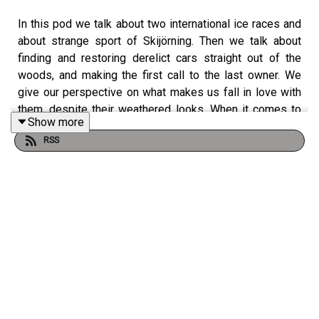
In this pod we talk about two international ice races and
about strange sport of Skijörning. Then we talk about
finding and restoring derelict cars straight out of the
woods, and making the first call to the last owner. We
give our perspective on what makes us fall in love with
them, despite their weathered looks. When it comes to
Show more
tips we all know that the search has it's ups and downs,
RSS
and we have had ours. But like everything else in life, it's
all about sacrifice and planning! Like the epic Swedish
barn find safaris of the nineties! This is a podcast with
Norwegian language.