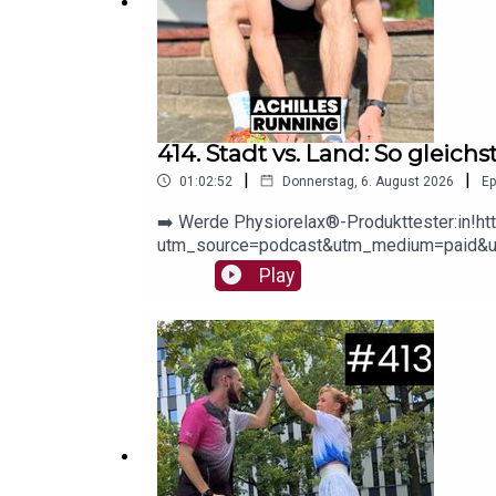
414. Stadt vs. Land: So gleichs
|
|
01:02:52
Donnerstag, 6. August 2026
Ep
➡️ Werde Physiorelax®-Produkttester:in!ht
utm_source=podcast&utm_medium=paid&utm
Straßenlaternen? In dieser Folge vergleiche
Play
sprechen wir über die pyhsiologischen Unt
Sommertraining. Außerdem erfährst du, wie du
(00:01:36) - Intro Ende(00:14:20) - Land- 
- Gibt es unterschiedliche Bewegungsmuster?
ZinnerMusik: The Artisian Beat - Man of the