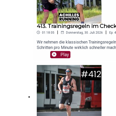
413. Trainingsregeln im Check:
|
|
01:18:05
Donnerstag, 30. Juli 2026
Ep.
4
Wir nehmen die klassischen Trainingsregeln
Schritten pro Minute wirklich schneller mac
weshalb pauschale Herzfrequenz-Empfehlung
Play
die populärsten Regeln rund um Trainingsver
ungeschriebenen Laufregeln(00:17:38) - 180
220-Lebensalter?(00:39:29) - "Langsam laufe
nehmen - was ist dran?(01:06:25) - Die 10
CenturyHier findet ihr unsere aktuellen Gew