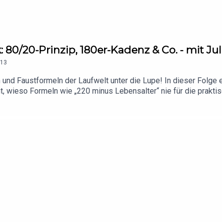
 80/20-Prinzip, 180er-Kadenz & Co. - mit Jul
13
 und Faustformeln der Laufwelt unter die Lupe! In dieser Folge 
ht, wieso Formeln wie „220 minus Lebensalter“ nie für die prakt
en oft den echten metabolischen Zone-2-Bereich verfehlen. Ell
teilung, Verpflegung, Steigerung und vieles mehr!(00:01:45) - I
 Schritte pro Minute = bessere Laufökonomie?(00:25:51) - Gilt
n macht schnell" - stimmt das?(00:44:28) - Müssen Intervalle imm
%-Faustformel bei der UmfangsteigerungFoto: ACHILLES RUNNING
innspiele & Rabatt-Aktionen!