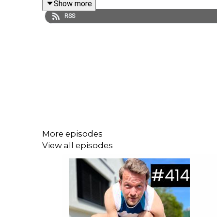
Show more
RSS
-----
Rabattcode? Gewinnspiel?
Alles zu unseren Werbepartnern:
https://www.achi
-----
More episodes
View all episodes
Bild: shutterstock
Musik: The Artisans Beat - Man of the Century