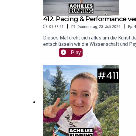
412. Pacing & Performance ver
|
|
01:33:51
Donnerstag, 23. Juli 2026
Ep.
4
Dieses Mal dreht sich alles um die Kunst 
entschlüsseln wir die Wissenschaft und Psy
eigenen Körpersignalen zu finden, ist gar ni
Play
welchen Methoden du dein individuelles Paci
(00:16:47) - Pacing-Verhalten verstehen(00
Gibt es ein optimales Pacing?(00:50:20) - 
schulen(01:23:25) - Gefühl vs. LaufuhrHier 
schaut doch hier vorbei!Foto: Oliver J. Quit