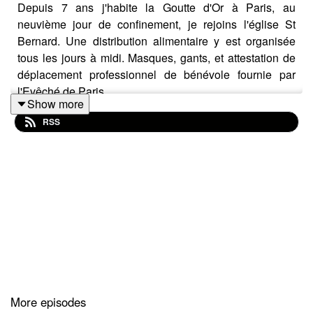
Depuis 7 ans j'habite la Goutte d'Or à Paris, au
neuvième jour de confinement, je rejoins l'église St
Bernard. Une distribution alimentaire y est organisée
tous les jours à midi. Masques, gants, et attestation de
déplacement professionnel de bénévole fournie par
l'Evêché de Paris.
Show more
RSS
Chaque jour nous distribuons 400 paniers repas aux
personnes isolées et 80 colis alimentaires aux familles.
Dans la file d’attente des familles c’est la guerre des
caddies. Alignés dès 8 heures du matin piliers de
tranchées ils gardent la place. Ca gueule, ça se cabre,
ça en viendrait aux mains. Mais dans cette réalité à crue
d'autres réalités sont en train d'émerger.
More episodes