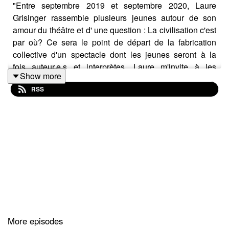
"Entre septembre 2019 et septembre 2020, Laure
Grisinger rassemble plusieurs jeunes autour de son
amour du théâtre et d' une question : La civilisation c'est
par où? Ce sera le point de départ de la fabrication
collective d'un spectacle dont les jeunes seront à la
fois auteur.e.s et interprètes. Laure m'invite à les
Show more
enregistrer.
RSS
Des premières conversations philosophiques au travail
d’interprétation, en passant par les séances d’écriture et
l’élaboration des décors avec les plasticien.nes
Mahmoud Halabi et Elsa Noyons, j’entends un « nous »
se construire. Encore plus qu’une pièce de théâtre.
Un « nous » assez vaste pour abriter toutes les
More episodes
histoires, accueillir toutes les singularités, permettre à