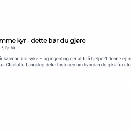
omme kyr - dette bør du gjøre
n
6
,
Ep.
80
r kalvene blir syke – og ingenting ser ut til å hjelpe?I denne e
r Charlotte Langklep deler historien om hvordan de gikk fra store
r i fjøset.Sammen med Genopoddens nye programleder Anne Hege 
erd og økonomi✅ Hvordan redusert smittepress ga store gevinste
være forskjellen på friske og syke kalver✅ Praktiske råd du kan t
du høre mer om i Genopodden fremover? Send inn dine tips til po