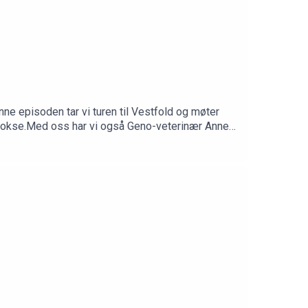
nne episoden tar vi turen til Vestfold og møter
ten okse.Med oss har vi også Geno-veterinær Anne
en:✅ Mindre stress – bedre tilslag✅ Riktig timing
👉 Lytt nå – der du hører podcast!