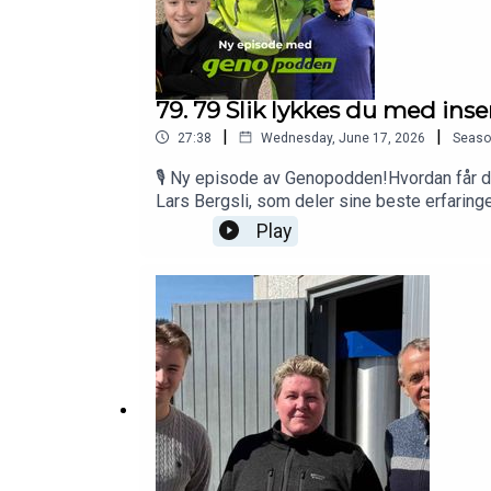
79. 79 Slik lykkes du med ins
|
|
27:38
Wednesday, June 17, 2026
Seaso
🎙️ Ny episode av Genopodden!Hvordan får du 
Lars Bergsli, som deler sine beste erfaring
Hege Hunskaar Tajet, som gir faglige råd og 
Play
av inseminering✅ Slik lykkes du med insemine