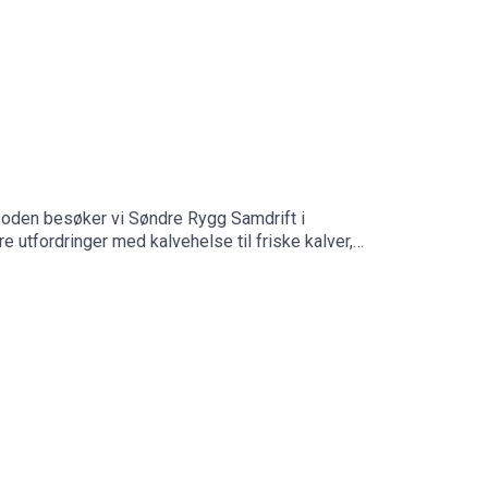
pisoden besøker vi Søndre Rygg Samdrift i
 utfordringer med kalvehelse til friske kalver,
Hunskaar Tajet snakker vi om: ✅ Hvorfor
r✅ Erfaringer med kalvehytter, vaksinering og
a med deg hjem til egen gård Og ikke minst: Vi
d@geno.no