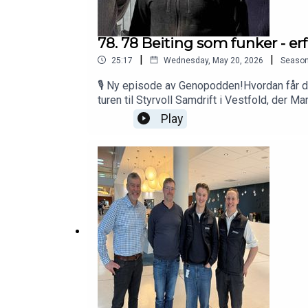
78. 78 Beiting som funker - erf
|
|
25:17
Wednesday, May 20, 2026
Seaso
🎙️ Ny episode av Genopodden!Hvordan får du
turen til Styrvoll Samdrift i Vestfold, der 
der beite er en viktig del av fôrgrunnlaget –
Play
melkeroboten effektivt, hvorfor de har valg
drift, dyrevelferd og produksjon på én gang.
episoden nå og bli inspirert!