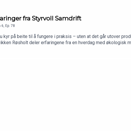
aringer fra Styrvoll Samdrift
n
6
,
Ep.
78
 kyr på beite til å fungere i praksis – uten at det går utover 
Marikken Røsholt deler erfaringene fra en hverdag med økologisk me
 ikke bare en «luftetur».Her får du høre hvordan de har tilrettelag
t å «lære opp» kvigene gjennom egne beitekurs, og hvordan teknol
En ærlig og konkret prat om hva som faktisk skal til for å lykke