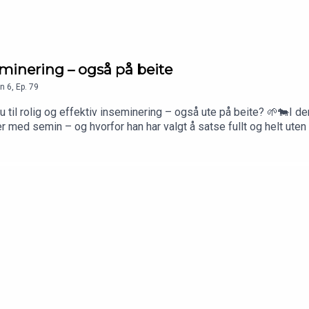
eminering – også på beite
n
6
,
Ep.
79
til rolig og effektiv inseminering – også ute på beite? 🌱🐄I de
er med semin – og hvorfor han har valgt å satse fullt og helt u
konkrete tips du kan bruke i egen drift.🔑 Dette får du i episod
ring på beiteI tillegg markerer vi et lite veiskille i podden… 