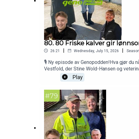
80. 80 Friske kalver gir lønns
|
|
26:21
Wednesday, July 15, 2026
Seaso
🎙️ Ny episode av Genopodden!Hva gjør du nå
Vestfold, der Stine Wold-Hansen og veterinæ
nesten null dødelighet og bedre resultate
Play
kalvehelse er avgjørende for både dyrevelf
råmelksrutiner✅ Hvorfor tidlig innsats kan 
ønsker innspill fra deg! Hvilke temaer vil 