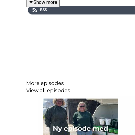
Show more
RSS
Vi snakker om bærekraft, dyrevelferd, teknologi på 
I tillegg markerer denne episoden et lite veiskille:
Gjelseth
hjertelig velkommen som ny stemme i podde
Genopodden finner du der du lytter til podcast, og a
More episodes
View all episodes