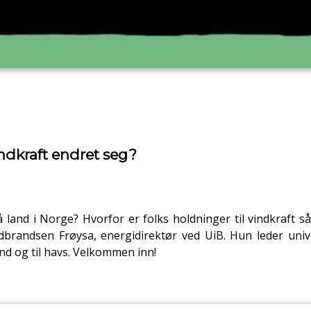
indkraft endret seg?
på land i Norge? Hvorfor er folks holdninger til vindkraft 
brandsen Frøysa, energidirektør ved UiB. Hun leder unive
and og til havs. Velkommen inn!