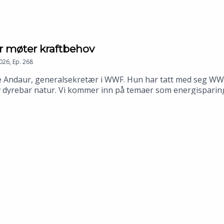
r møter kraftbehov
026
,
Ep.
268
ine Andaur, generalsekretær i WWF. Hun har tatt med seg W
av dyrebar natur. Vi kommer inn på temaer som energisparin
vorfor debatten om kraft og natur ofte havner i et kunstig
trykk?⚡️ Hva mener de må komme først i et grønt kraftløft?
t med der du hører podkast!🎧