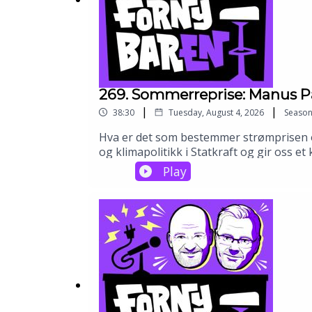
269. Sommerreprise: Manus Pa
|
|
38:30
Tuesday, August 4, 2026
Seaso
Hva er det som bestemmer strømprisen og
og klimapolitikk i Statkraft og gir oss 
balanse, effektiv ressursbruk og forsyni
Play
nett og raskere prosesser, og hvorfor bat
markedet?📈Hva er det som egentlig driv