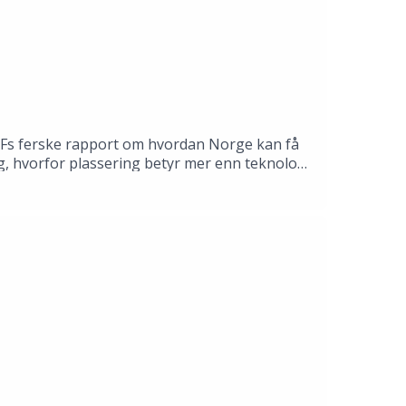
WFs ferske rapport om hvordan Norge kan få
g, hvorfor plassering betyr mer enn teknologi
 enten–eller. 🐼 Hvor mye ny kraft mener WWF
 Og hva må endres i dagens politikk for å få