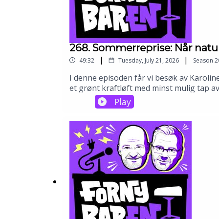
268. Sommerreprise: Når natu
|
|
49:32
Tuesday, July 21, 2026
Season
2
I denne episoden får vi besøk av Karol
et grønt kraftløft med minst mulig tap 
når naturpåvirkning skal vurderes, og h
Play
det er mulig å bygge med lavt naturfotav
både mer kraft og mer naturhensyn? Lyt