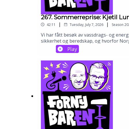
267. Sommerreprise: Kjetil L
|
|
42:11
Tuesday, July 7, 2026
Season
20
Vi har fått besøk av vassdrags- og energ
sikkerhet og beredskap, og hvorfor Norge k
med effektivisering i NVE, og han deler 
Play
fremover?⚡️ Hvor realistisk er det at vi 
hører podkast 🎧