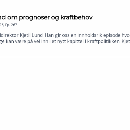
und om prognoser og kraftbehov
26
,
Ep.
267
idirektør Kjetil Lund. Han gir oss en innholdsrik episode h
an være på vei inn i et nytt kapittel i kraftpolitikken. Kjeti
sine tanker om hvor stort kraftbehovet egentlig kan bli frem
bygger nok av ny kraft?⚡️ Hva er den største usikkerheten i f