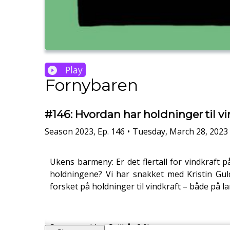
Play
Fornybaren
#146: Hvordan har holdninger til v
Season
2023
,
Ep.
146
•
Tuesday, March 28, 2023
Ukens barmeny: Er det flertall for vindkraft 
holdningene? Vi har snakket med Kristin Guld
forsket på holdninger til vindkraft – både på l
Strømsnadder: Seilbåt 2.0!