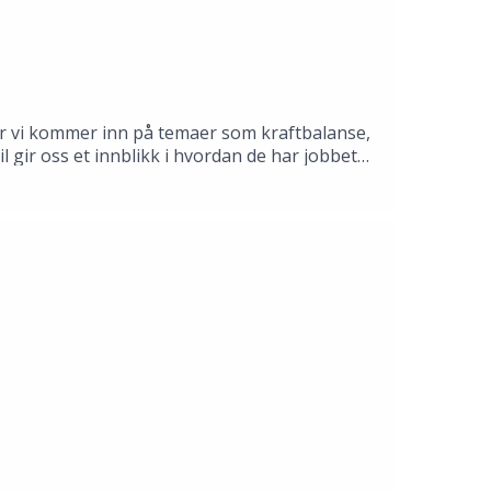
vor vi kommer inn på temaer som kraftbalanse,
l gir oss et innblikk i hvordan de har jobbet
over. ⚡️ Hva vil prege energidebatten
remtidens kraftbehov? Lytt til episoden der du