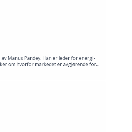
 av Manus Pandey. Han er leder for energi-
nakker om hvorfor markedet er avgjørende for
 ser også fremover: Økt behov for mer kraft,
 strømprisen av den dyreste kraften i
 felles? Lytt med der du hører podkast!🎧