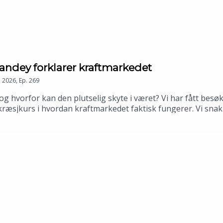
ndey forklarer kraftmarkedet
n
2026
,
Ep.
269
 hvorfor kan den plutselig skyte i været? Vi har fått besøk
et kræsjkurs i hvordan kraftmarkedet faktisk fungerer. Vi s
ngssikkerhet – men også hvorfor det ikke løser alt alene. Vi
terier kan bli en viktig del av løsningen.🔋 ⚡️Hvorfor settes
er de høyeste pristoppene?👖Og hva har strøm og bukser til