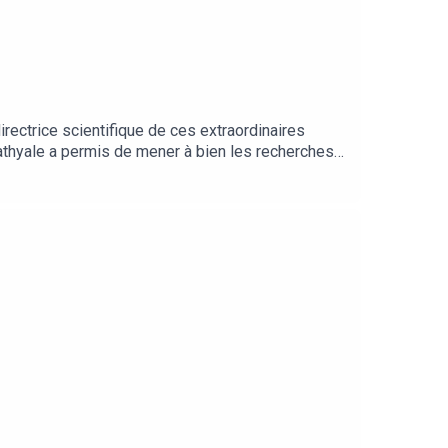
irectrice scientifique de ces extraordinaires
athyale a permis de mener à bien les recherches
i orchestre ces expéditions.Extrait musique : El