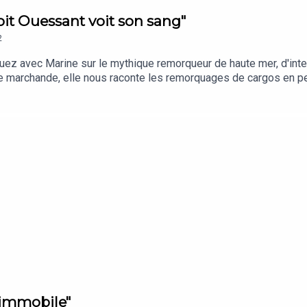
voit Ouessant voit son sang"
2
uez avec Marine sur le mythique remorqueur de haute mer, d'int
rine marchande, elle nous raconte les remorquages de cargos en p
s dans du gros temps et la technicité de ces opérations de sau
n immobile"