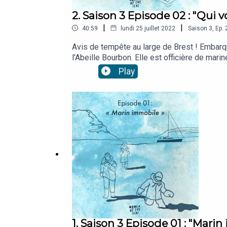
2. Saison 3 Episode 02 : "Qui 
|
|
40:59
lundi 25 juillet 2022
Saison
3
,
Ep.
Avis de tempête au large de Brest ! Embarq
l'Abeille Bourbon. Elle est officière de ma
paysages de Ouessant entourés de ses phare
Play
Goret Yann Tiersen
1. Saison 3 Episode 01 : "Mari