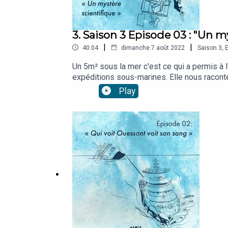
3. Saison 3 Episode 03 : "Un m
|
|
40:04
dimanche 7 août 2022
Saison
3
,
E
Un 5m² sous la mer c'est ce qui a permis à l
expéditions sous-marines. Elle nous racont
entrepris sur les anneaux coralligènes du c
Play
Cant dels Aucells Jordi Savall