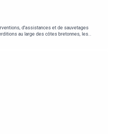
erventions, d'assistances et de sauvetages
erditions au large des côtes bretonnes, les
veteurs de l'extrême. Extrait musique : Porz