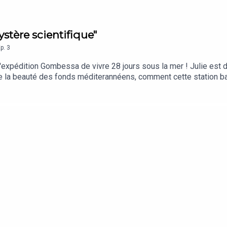
ystère scientifique"
p.
3
'expédition Gombessa de vivre 28 jours sous la mer ! Julie est d
e la beauté des fonds méditerannéens, comment cette station b
ap Corse et les objectifs de la société Andromède Océanologie qu