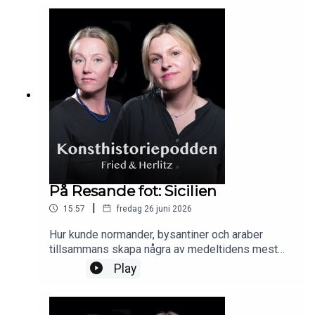
arkeologiska fynd man nuförtiden kan beskåda på
Museo Archeologico Nazionale i Neapel…
På Resande fot: Sicilien
|
15:57
fredag 26 juni 2026
Hur kunde normander, bysantiner och araber
tillsammans skapa några av medeltidens mest
spektakulära konstverk?I vårt senaste avsnitt
Play
reser vi till Cefalù och Palermo och upptäcker
Ruggero II:s vision om ett rike där kulturer möttes
och resultatet blev byggnader med gyllene