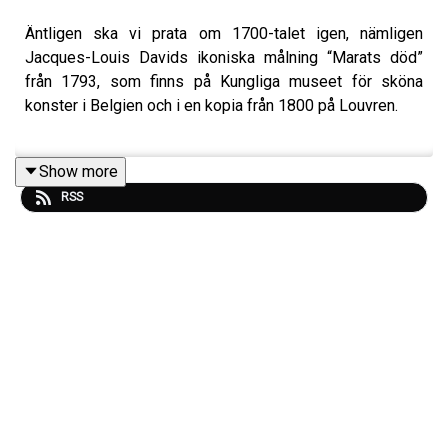
Äntligen ska vi prata om 1700-talet igen, nämligen
Jacques-Louis Davids ikoniska målning “Marats död”
från 1793, som finns på Kungliga museet för sköna
konster i Belgien och i en kopia från 1800 på Louvren.
Show more
Davids tavla visar den döende tidningsmannen,
RSS
revolutionären och politikern Jean Paul Marat och det är
en vacker och stillsam död vi får se här. Inget får en att
ana den rafflande och våldsamma historiska berättelsen
som ligger bakom motivet.
Målningen härstammar direkt från den franska
revolutionens epicentrum. Målaren David och motivet
Marat var inte bara vänner, utan båda politiskt aktiva i
Nationalkonventet under den franska revolutionen.