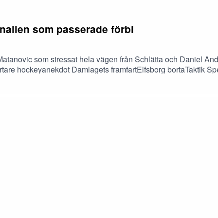
nallen som passerade förbi
atanovic som stressat hela vägen från Schlätta och Daniel And
kortare hockeyanekdot Damlagets framfartElfsborg bortaTaktik 
Blåvitt? Har spelarna kul på jobbet? Och mycket mer. Tack för att