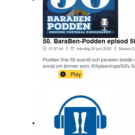
50. BaraBen-Podden episod 50
|
|
01:37:44
måndag 20 juni 2022
Season
2
Podden firar 50 avsnitt och panelen består
annat om ämnen som: KillgissningarSilly Se
tilläggstid på det! Valuta för pen...eh, nej ju
Play