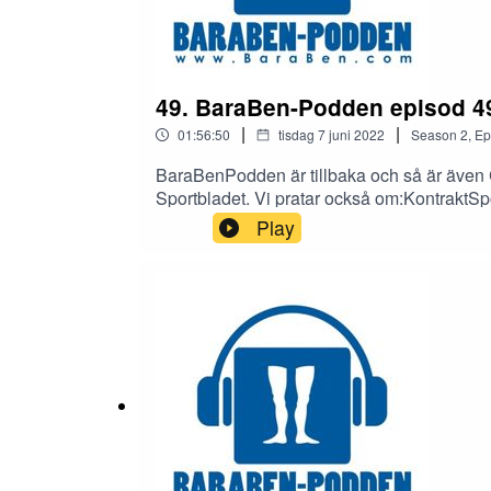
49. BaraBen-Podden episod 49
|
|
01:56:50
tisdag 7 juni 2022
Season
2
,
Ep
BaraBenPodden är tillbaka och så är även 
Sportbladet. Vi pratar också om:KontraktSpo
bäst, Daniel väljer Batman och Christian hå
Play