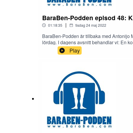
BaraBen-Podden episod 48: K
|
01:18:35
tisdag 24 maj 2022
BaraBen-Podden är tillbaka med Antonijo M
lördag. I dagens avsnitt behandlar vi: En 
spelare från ett annat lag vill panelen se i 
Play