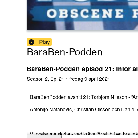
Play
BaraBen-Podden
BaraBen-Podden episod 21: Inför a
Season
2
,
Ep.
21
•
fredag 9 april 2021
BaraBenPodden avsnitt 21: Torbjörn Nilsson - ”Anti
Antonijo Matanovic, Christian Olsson och Daniel A
Vi pratar målskytte - vad krävs för att bli en bra må