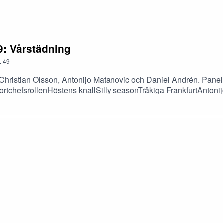
: Vårstädning
.
49
Christian Olsson, Antonijo Matanovic och Daniel Andrén. Panel
rtchefsrollenHöstens knallSilly seasonTråkiga FrankfurtAntonijo
ller Marvel högst. Allt det och mycket, mycket mer!