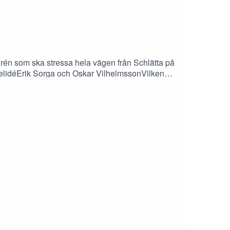
rén som ska stressa hela vägen från Schlätta på
SpelidéErik Sorga och Oskar VilhelmssonVilken
 du lyssnar!