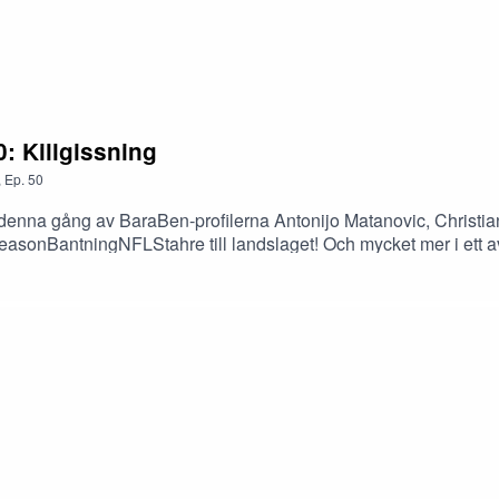
: Killgissning
,
Ep.
50
 denna gång av BaraBen-profilerna Antonijo Matanovic, Christia
asonBantningNFLStahre till landslaget! Och mycket mer i ett avs
st det.Tack för att du lyssnar!