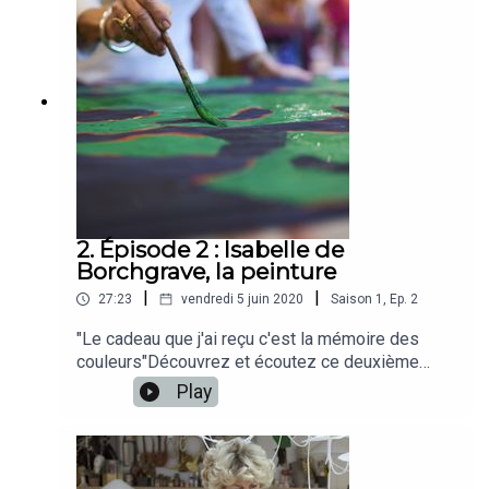
2. Épisode 2 : Isabelle de
Borchgrave, la peinture
|
|
27:23
vendredi 5 juin 2020
Saison
1
,
Ep.
2
"Le cadeau que j'ai reçu c'est la mémoire des
couleurs"Découvrez et écoutez ce deuxième
épisode de podcast consacré à l'artiste Isabelle
Play
de Borchgrave.Pour découvrir l'univers de
l'artiste, rendez-vous sur le site de Isabelle de
Borchgrave
: www.isabelledeborchgrave.comBonne écoute