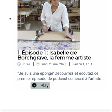
1. Épisode 1 : Isabelle de
Borchgrave, la femme artiste
|
|
31:49
lundi 25 mai 2020
Saison
1
,
Ep.
1
"Je suis une éponge"Découvrez et écoutez ce
premier épisode de podcast consacré à l'artiste
Isabelle de Borchgrave.Pour découvrir l'univers
Play
de l'artiste, rendez-vous sur le site de Isabelle
de Borchgrave :
www.isabelledeborchgrave.comBonne écoute