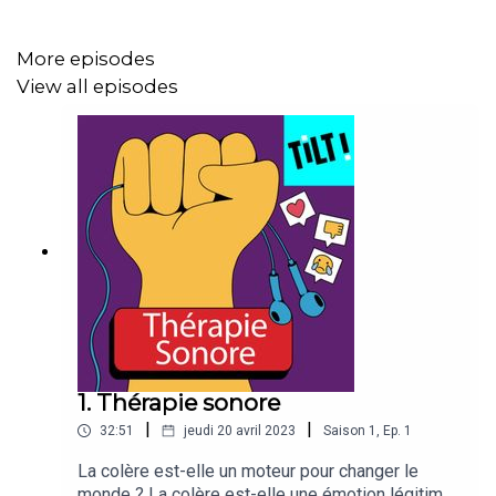
poids de l’histoire et aux traditions ancestrales. Un récit
croisé mêlant vie personnelle et engagement militant.
More episodes
View all episodes
#balancetonsaïsaï, #vraiefemmeafricaine,
#jaidécidédevivre… Quelle est l’ampleur du mouvement
de libération de la parole des femmes sur le continent
africain ? De quelle manière ce mouvement se
manifeste-t-il en Afrique francophone ? Comment des
initiatives comme #metoo et #balancetonporc ont-elles
participé à son évolution ? Comment se reconnaître et se
faire entendre quand on ne connaît pas les mêmes
réalités sociales que les femmes blanches
européennes ou les femmes noires afro-américaines ?
1. Thérapie sonore
|
|
32:51
jeudi 20 avril 2023
Saison
1
,
Ep.
1
Un podcast documentaire de Camille Descroix, produit
La colère est-elle un moteur pour changer le
dans le cadre de la résidence
Les Voix Manifestes,
monde ? La colère est-elle une émotion légitime