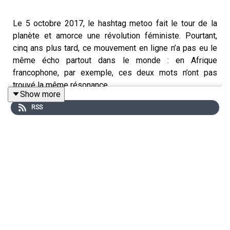
Le 5 octobre 2017, le hashtag metoo fait le tour de la
planète et amorce une révolution féministe. Pourtant,
cinq ans plus tard, ce mouvement en ligne n’a pas eu le
même écho partout dans le monde : en Afrique
francophone, par exemple, ces deux mots n’ont pas
trouvé la même résonance.
Show more
RSS
Au Sénégal, en Côte d’Ivoire et au Cameroun, trois jeunes
femmes ont décidé de faire entendre leurs voix, de
riposter en ligne avec leurs propres mots et, ainsi,
dénoncer les violences dont elles sont victimes en tant
que femmes noires africaines. Elles sont journalistes,
communicantes ou chercheuses et portent un regard
singulier sur les luttes féministes africaines. Au-delà de
leurs hashtags, elles ouvrent la voie à une réflexion sur
la condition des femmes noires africaines, liées au