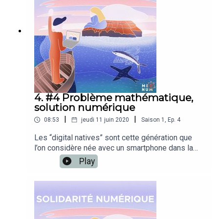
podcast réalisé par Louie Creative, l'agence de
création de Louie Media, pour la MedNum.
4. #4 Problème mathématique,
solution numérique
|
|
08:53
jeudi 11 juin 2020
Saison
1
,
Ep.
4
Les “digital natives” sont cette génération que
l’on considère née avec un smartphone dans la
main et dont on attend qu’elle maîtrise tous les
Play
codes du numérique. Mais ce n’est pas toujours
le cas. Beaucoup savent se servir des réseaux
sociaux mais n’ont pas ce réflexe quand il s’agit
de faire leurs devoirs ou leurs démarches
administratives.Jessica, médiatrice numérique