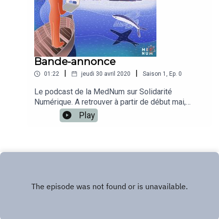
l'autonomie.Un podcast réalisé par Louie Creative,
l'agence de création de Louie Media, pour la
MedNum.
Bande-annonce
|
|
01:22
jeudi 30 avril 2020
Saison
1
,
Ep.
0
Le podcast de la MedNum sur Solidarité
Numérique. A retrouver à partir de début mai,
toutes les semaines.
Play