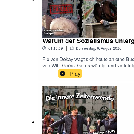
Warum der Sozialismus unterg
|
01:13:09
Donnerstag, 6. August 2026
Flo von Dekay wagt sich heute an eine Buc
von Willi Gerns. Gerns würdigt und verteidig
seinen Problemen und Fehlern des auseinan
Play
der sozialistischen Idee verstanden werde
Gesellschaft müsse demokratischer gestaltet
welchen tatsächlichen politischen Einfluss
war. Gerns beschäftigt sich deshalb mit der
früherer Modelle überwindet. Seine Vorschl
Doch gerade das macht die Lektüre interess
Unterstützung unserer Arbeit:• Paypal: pa