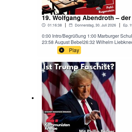
19. Wolfgang Abendroth – der
|
|
01:16:38
Donnerstag, 30. Juli 2026
Ep.
1
0:00 Intro/Begrüßung 1:00 Marburger Sch
23:58 August Bebel26:32 Wilhelm Liebkne
Achillis36:52 IAA (I. Internationale) 38:1
Play
Preußen44:56 Gothaer Vereinigungskongreß
Programm1:07:24 Beginn der Revision1:10:0
Marxismus1:14:10 Kapitulation vor dem imp
Abendroth zum Aufstieg und zur Krise der 
historische Entwicklung eintauchen. Im M
theoretischen Auseinandersetzungen zwischen Lassalle, Mar
aber sehr über Spenden für unsere Ausga