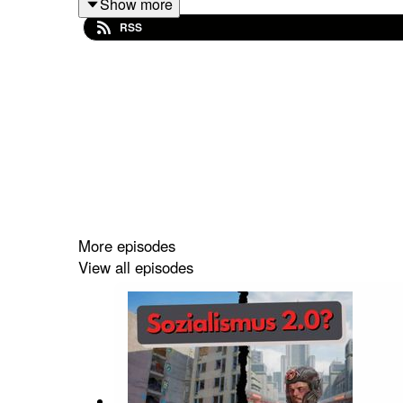
Show more
👉 Jetzt reinhören auf Spotify, YouTube & Co.
RSS
Wir sind nicht profitorientiert und betreiben de
entweder über Paypal oder Überweisungen an un
More episodes
View all episodes