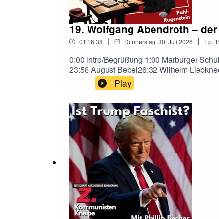
19. Wolfgang Abendroth – der
|
|
01:16:38
Donnerstag, 30. Juli 2026
Ep.
1
0:00 Intro/Begrüßung 1:00 Marburger Sch
23:58 August Bebel26:32 Wilhelm Liebkne
Achillis36:52 IAA (I. Internationale) 38:1
Play
Preußen44:56 Gothaer Vereinigungskongreß
Programm1:07:24 Beginn der Revision1:10:0
Marxismus1:14:10 Kapitulation vor dem imp
Abendroth zum Aufstieg und zur Krise der 
historische Entwicklung eintauchen. Im M
theoretischen Auseinandersetzungen zwischen Lassalle, Mar
aber sehr über Spenden für unsere Ausga