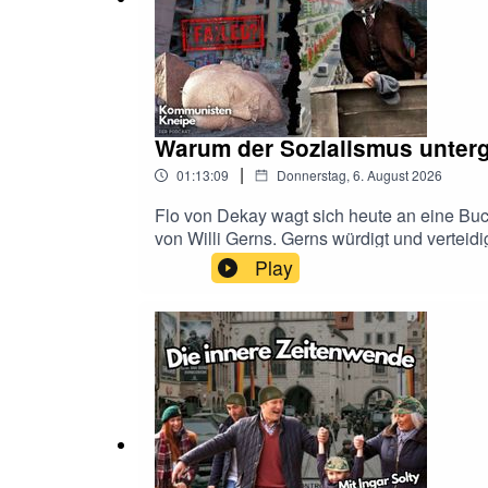
Warum der Sozialismus unterg
|
01:13:09
Donnerstag, 6. August 2026
Flo von Dekay wagt sich heute an eine Buc
von Willi Gerns. Gerns würdigt und verteidig
seinen Problemen und Fehlern des auseinan
Play
der sozialistischen Idee verstanden werde
Gesellschaft müsse demokratischer gestaltet
welchen tatsächlichen politischen Einfluss
war. Gerns beschäftigt sich deshalb mit der
früherer Modelle überwindet. Seine Vorschl
Doch gerade das macht die Lektüre interess
Unterstützung unserer Arbeit:• Paypal: pa