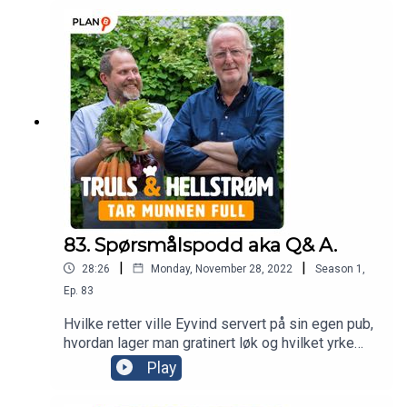
munnen full. God jul, og takk for følget denne
høsten. Vi er tilbake på nyåret.Produsent; Annette
Walther Numme.
83. Spørsmålspodd aka Q& A.
|
|
28:26
Monday, November 28, 2022
Season
1
,
Ep.
83
Hvilke retter ville Eyvind servert på sin egen pub,
hvordan lager man gratinert løk og hvilket yrke
hadde Truls valgt hvis han ikke ble programleder
Play
og komiker? Disse og mange flere spørsmål får
du svar på i denne episoden.