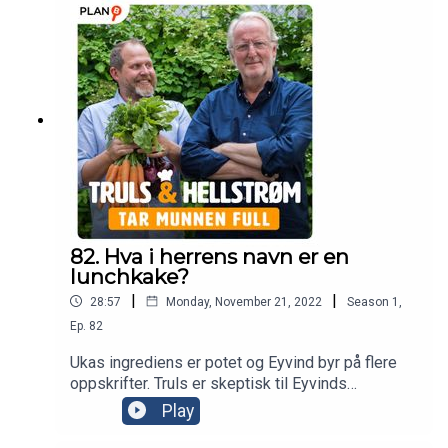
82. Hva i herrens navn er en
lunchkake?
|
|
28:57
Monday, November 21, 2022
Season
1
,
Ep.
82
Ukas ingrediens er potet og Eyvind byr på flere
oppskrifter. Truls er skeptisk til Eyvinds
pedagogiske evner, mens Eyvind på sin side er
Play
generelt skeptisk til lunchkake.