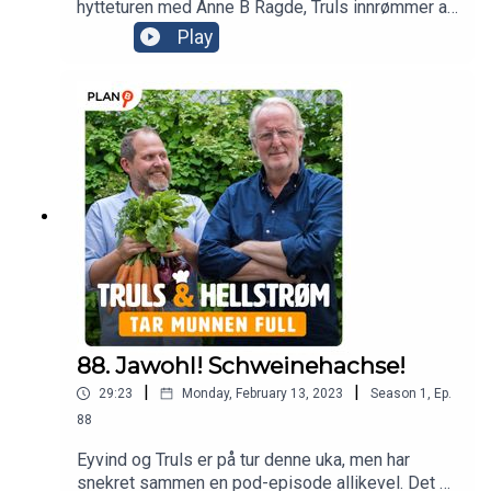
hytteturen med Anne B Ragde, Truls innrømmer at
han har et spesielt forhold til den engelske
Play
sennepsorten Colemans, og begge gleder seg til
deres nye pappvin kommer på polet!
88. Jawohl! Schweinehachse!
|
|
29:23
Monday, February 13, 2023
Season
1
,
Ep.
88
Eyvind og Truls er på tur denne uka, men har
snekret sammen en pod-episode allikevel. Det er