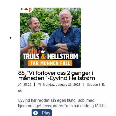
kjærligheten og shoppinglysten.
85. "Vi forlover oss 2 ganger i
måneden "-Eyvind Hellstrøm
|
|
35:22
Monday, January 23, 2023
Season
1
,
Ep.
85
Eyvind har reddet sin egen hund, Bob, med
hjemmelaget leverpostei.Truls har endelig fått til
den famøse potetpurèen til Eyvind, men ingen av
Play