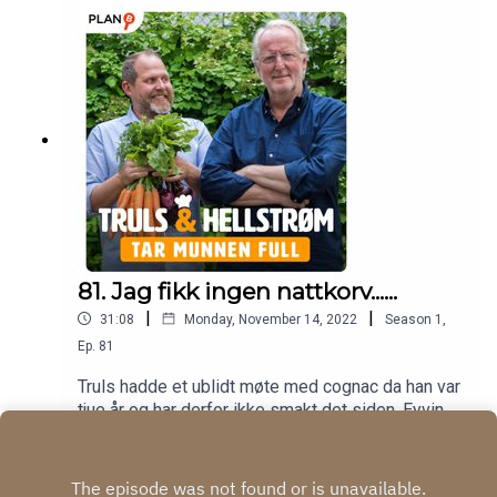
81. Jag fikk ingen nattkorv......
|
|
31:08
Monday, November 14, 2022
Season
1
,
Ep.
81
Truls hadde et ublidt møte med cognac da han var
tjue år og har derfor ikke smakt det siden. Eyvind
introduserer et helt nytt svensk uttrykk "nattkorv",
Play
han byr i tillegg på gode vintips fra Bordeux og
makrell er ukas ingrediens.