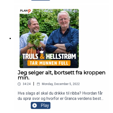
gutta har benyttet jula til å fri.
Jeg selger alt, bortsett fra kroppen
min.
|
34:24
Monday, December 5, 2022
Hva slags øl skal du drikke til ribba? Hvordan får
du sprø svor og hvorfor er Granca verdens beste
sted å feriere? Alle svarene får du i denne
Play
desemberutgaven av Truls og Hellstrøm tar