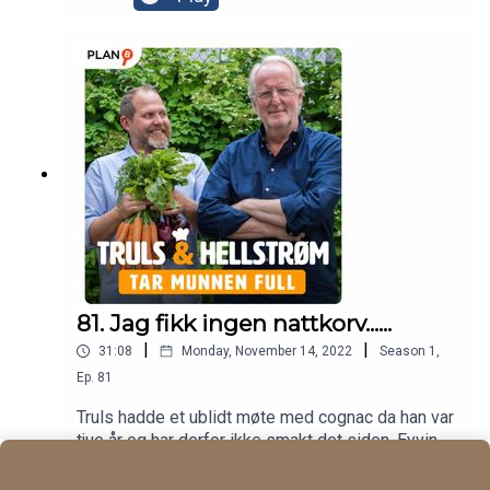
generelt skeptisk til lunchkake.
81. Jag fikk ingen nattkorv......
|
|
31:08
Monday, November 14, 2022
Season
1
,
Ep.
81
Truls hadde et ublidt møte med cognac da han var
tjue år og har derfor ikke smakt det siden. Eyvind
introduserer et helt nytt svensk uttrykk "nattkorv",
Play
han byr i tillegg på gode vintips fra Bordeux og