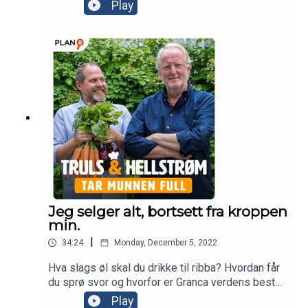
den famøse potetpurèen til Eyvind, men ingen av
Play
gutta har benyttet jula til å fri.
Jeg selger alt, bortsett fra kroppen
min.
|
34:24
Monday, December 5, 2022
Hva slags øl skal du drikke til ribba? Hvordan får
du sprø svor og hvorfor er Granca verdens beste
sted å feriere? Alle svarene får du i denne
Play