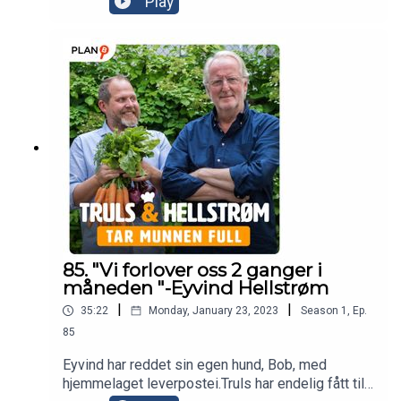
Play
sølv, men har også fått god tid til å pleie
kjærligheten og shoppinglysten.
85. "Vi forlover oss 2 ganger i
måneden "-Eyvind Hellstrøm
|
|
35:22
Monday, January 23, 2023
Season
1
,
Ep.
85
Eyvind har reddet sin egen hund, Bob, med
hjemmelaget leverpostei.Truls har endelig fått til