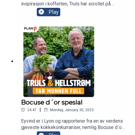
inspirasjon i kofferten, Truls har scrollet på
Instagram og lært seg å lage hjemmelaget is og
Play
begge har gode rødvintips.
Bocuse d´or spesial
|
24:47
Monday, January 30, 2023
Eyvind er i Lyon og rapporterer fra en av verdens
gjeveste kokkekonkurranser, nemlig Bocuse d´or!
Han er stolt av Norge som tok hjem et velfortjent