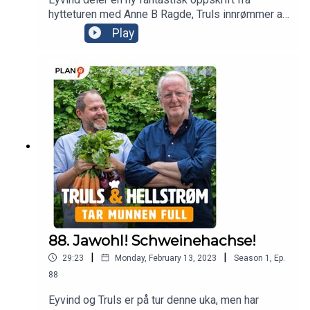
hytteturen med Anne B Ragde, Truls innrømmer at
han har et spesielt forhold til den engelske
Play
sennepsorten Colemans, og begge gleder seg til
deres nye pappvin kommer på polet!
88. Jawohl! Schweinehachse!
|
|
29:23
Monday, February 13, 2023
Season
1
,
Ep.
88
Eyvind og Truls er på tur denne uka, men har