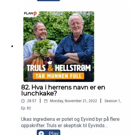
desemberutgaven av Truls og Hellstrøm tar
munnen full. God jul, og takk for følget denne
høsten. Vi er tilbake på nyåret.Produsent; Annette
Walther Numme.
82. Hva i herrens navn er en
lunchkake?
|
|
28:57
Monday, November 21, 2022
Season
1
,
Ep.
82
Ukas ingrediens er potet og Eyvind byr på flere
oppskrifter. Truls er skeptisk til Eyvinds
pedagogiske evner, mens Eyvind på sin side er
Play