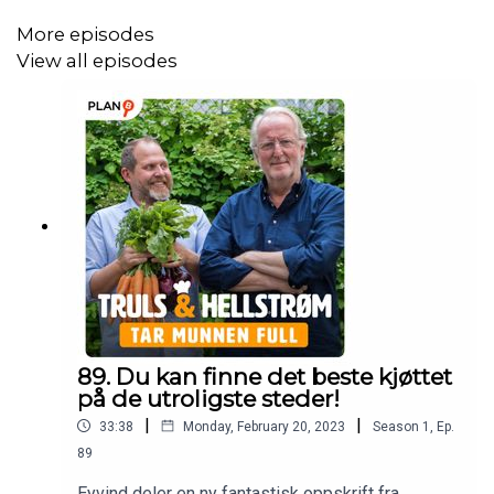
More episodes
View all episodes
89. Du kan finne det beste kjøttet
på de utroligste steder!
|
|
33:38
Monday, February 20, 2023
Season
1
,
Ep.
89
Eyvind deler en ny fantastisk oppskrift fra