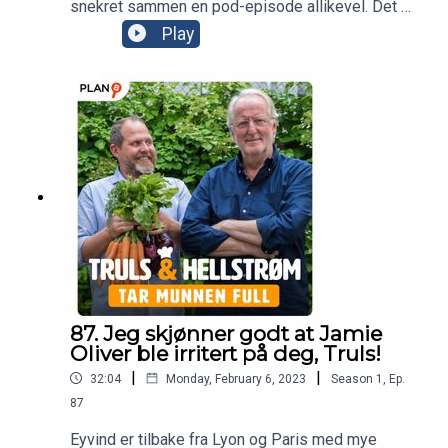
snekret sammen en pod-episode allikevel. Det er
derfor det er en litt annerledes lyd enn det pleier.
Play
Men her får du uansett gode mat og- vintips,
Eyvind byr på gamle tysk-kunnskaper og Truls har
vært hos legen og fått sjekket helsa.
87. Jeg skjønner godt at Jamie
Oliver ble irritert på deg, Truls!
|
|
32:04
Monday, February 6, 2023
Season
1
,
Ep.
87
Eyvind er tilbake fra Lyon og Paris med mye