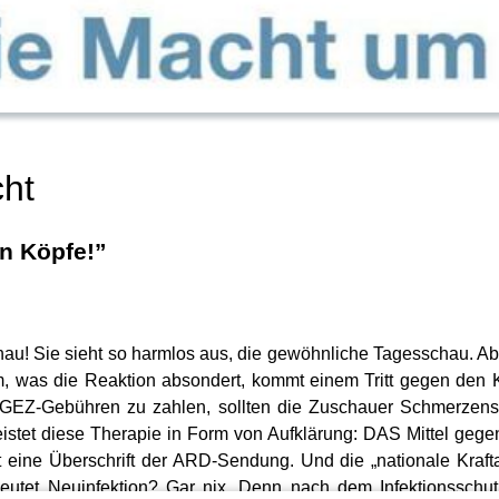
ht
en Köpfe!”
hau! Sie sieht so harmlos aus, die gewöhnliche Tagesschau. A
, was die Reaktion absondert, kommt einem Tritt gegen den K
att GEZ-Gebühren zu zahlen, sollten die Zuschauer Schmerze
stet diese Therapie in Form von Aufklärung: DAS Mittel geg
et eine Überschrift der ARD-Sendung. Und die „nationale Kraft
utet Neuinfektion? Gar nix. Denn nach dem Infektionsschut