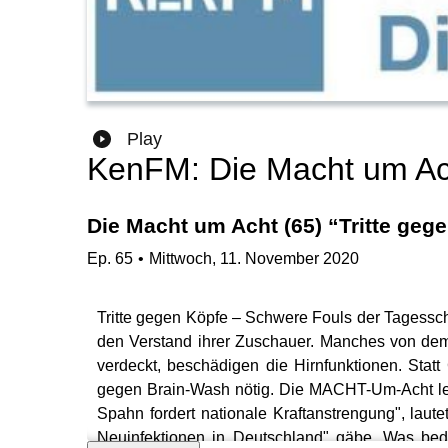
Play
KenFM: Die Macht um Ac
Die Macht um Acht (65) “Tritte geg
Ep.
65
•
Mittwoch, 11. November 2020
Tritte gegen Köpfe – Schwere Fouls der Tagessc
den Verstand ihrer Zuschauer. Manches von dem
verdeckt, beschädigen die Hirnfunktionen. St
gegen Brain-Wash nötig. Die MACHT-Um-Acht lei
Spahn fordert nationale Kraftanstrengung", laut
Neuinfektionen in Deutschland" gäbe. Was bede