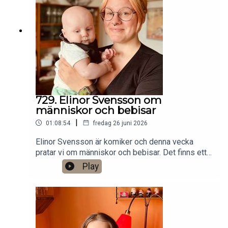
Stockholm. Min film Serietecknaren finns nu på
VHS SF
Anytime!https://www.gardenfors.comSwish:
0760724728X: @gardenforsInstagram:
@gardenfors
729. Elinor Svensson om
människor och bebisar
|
01:08:54
fredag 26 juni 2026
Elinor Svensson är komiker och denna vecka
pratar vi om människor och bebisar. Det finns ett
bonusavsnitt på 34 minuter för dig som donerar
Play
valfri summa till den här podden på Patreon:
https://www.patreon.com/arkivsamtalFestar! Ny
turné med Simon Gärdenfors och Anton
Magnusson 2026.Jag har andra standupgig i bl.a.
Stockholm. Min film Serietecknaren finns nu på
VHS SF