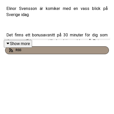
Elinor Svensson är komiker med en vass blick på
Sverige idag.
Det finns ett bonusavsnitt på 30 minuter för dig som
donerar valfri summa till den här podden på Patreon:
Show more
https://www.patreon.com/arkivsamtal
RSS
Min film Serietecknaren finns nu SF Anytime!