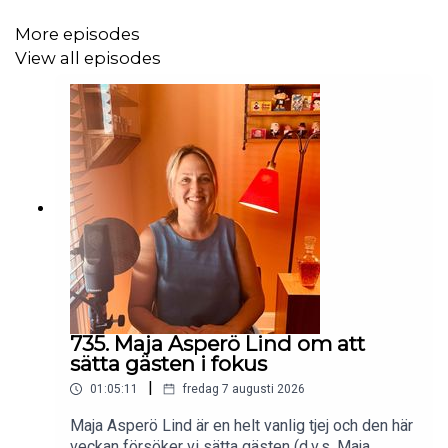
More episodes
https://www.sfanytime.com/sv/movie/serietecknaren
View all episodes
Jag har standupgig i Stockholm, Norrtälje, Malmö, Lund
och Linköping bl.a. Biljetter till allt det här hittar ni på
gardenfors.com
735. Maja Asperö Lind om att
sätta gästen i fokus
|
01:05:11
fredag 7 augusti 2026
Swish: 0760724728
Maja Asperö Lind är en helt vanlig tjej och den här
veckan försöker vi sätta gästen (d.v.s. Maja