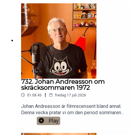
Patreon:
https://www.patreon.com/arkivsamtalFestar! Ny
turné med Simon Gärdenfors och Anton
Magnusson 2026.Jag har andra standupgig i bl.a.
Stockholm. Min film Serietecknaren finns nu på
VHS SF
Anytime!https://www.gardenfors.comSwish:
0760724728X: @gardenforsInstagram:
@gardenfors
732. Johan Andreasson om
skräcksommaren 1972
|
01:08:43
fredag 17 juli 2026
Johan Andreasson är filmrecensent bland annat.
Denna vecka pratar vi om den period sommaren
1972 då SVT sände åtta klassiska svartvita
Play
skräckfilmer från 1930-talet, som Dracula,
Frankenstein och Varulven. Det finns ett