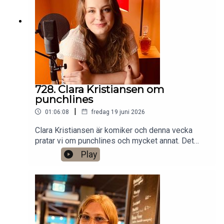
Anytime!https://www.gardenfors.comSwish:
0760724728X: @gardenforsInstagram:
@gardenfors
728. Clara Kristiansen om
punchlines
|
01:06:08
fredag 19 juni 2026
Clara Kristiansen är komiker och denna vecka
pratar vi om punchlines och mycket annat. Det
finns ett bonusavsnitt på 39 minuter för dig som
Play
donerar valfri summa till den här podden på
Patreon:
https://www.patreon.com/arkivsamtalFestar! Ny
turné med Simon Gärdenfors och Anton
Magnusson 2026.Jag har andra standupgig i bl.a.
Stockholm. Min film Serietecknaren finns nu på