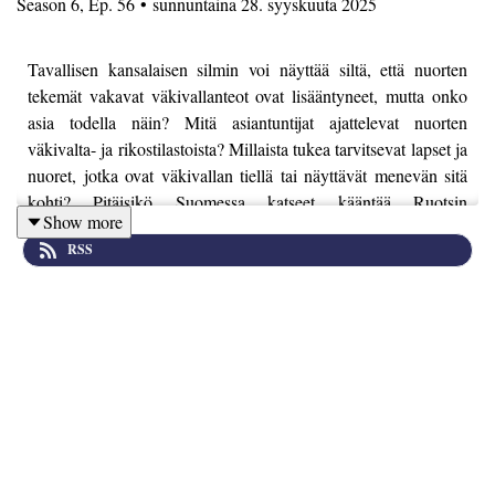
Season
6
,
Ep.
56
•
sunnuntaina 28. syyskuuta 2025
Tavallisen kansalaisen silmin voi näyttää siltä, että nuorten
tekemät vakavat väkivallanteot ovat lisääntyneet, mutta onko
asia todella näin? Mitä asiantuntijat ajattelevat nuorten
väkivalta- ja rikostilastoista? Millaista tukea tarvitsevat lapset ja
nuoret, jotka ovat väkivallan tiellä tai näyttävät menevän sitä
kohti? Pitäisikö Suomessa katseet kääntää Ruotsin
Show more
jengirikollisuudesta kohti Viron lapsiystävällistä
RSS
rikosprosessia?
Markus Kaakinen
Kriminaalipolitiikan apulaisprofessori
,
Heidi
erityisasiantuntija, psykologi ja psykoterapeutti
Backman
Heikki
sekä rikos- ja konfliktityön asiantuntija
Turkka
Alma
avaavat sensitiivistä aihetta yhdessä juontaja
Onalin
kanssa.