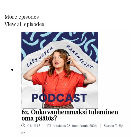
Lapsuuden rakentajat -podcastia tuottaa lastensäätiö Itla. Uusi
More episodes
jakso julkaistaan joka kuun viimeinen maanantai.
View all episodes
62. Onko vanhemmaksi tuleminen
oma päätös?
|
|
01:15:15
torstaina 28. toukokuuta 2026
Season
7
,
Ep.
62