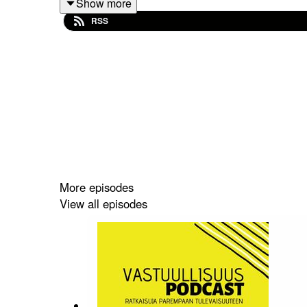
Show more
RSS
Tässä jaksossa puhumme muun muassa näistä
2:32 Mikä on ympäristön tila ja missä olemme i
11:00 Liittyykö korona ja ilmastonmuutos toisiins
27:15 Miten demokratia ja asiantuntijuus sopiva
33:05 Unohdetaanko ilmastotoimet koronan jälkee
36:35 Miten lähdetään rakentamaan koronan jälkei
More episodes
View all episodes