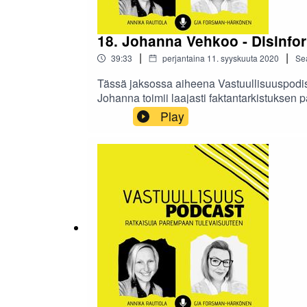
18. Johanna Vehkoo - Disinfor
|
|
39:33
perjantaina 11. syyskuuta 2020
Se
Tässä jaksossa aiheena Vastuullisuuspodissa
Johanna toimii laajasti faktantarkistuksen 
LongPlayn perustajiin.Mutta mitä väliä valeu
Play
varmistaa, ettei itse esimerkiksi vahingos
jotkut haluavat lisätä hämmennystä?19:40 Mi