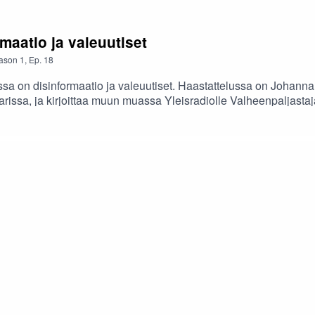
maatio ja valeuutiset
ason
1
,
Ep.
18
 on disinformaatio ja valeuutiset. Haastattelussa on Johanna Ve
parissa, ja kirjoittaa muun muassa Yleisradiolle Valheenpaljasta
utisilla oikeastaan on, ja pitäisikö siitä edes olla erityisen huo
sa levitä väärää tietoa.Tässä jaksossa puhumme mm. näistä aihei
ten valeuutiset vaikuttavat meihin?24:23 Millaista mis-tai disi