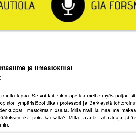
aailma ja ilmastokriisi
0
nella tapaa. Se voi kuitenkin opettaa meille myös paljon si
iopiston ympäristöpolitiikan professori ja Berkleystä tohtoro
enkuopat ilmastokriisin osalta. Millä mallilla maailma makaa
ätöksenteko pois kansalta? Millä tavalla rahavirtoja pitäi
min.