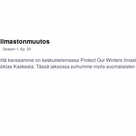
ja ilmastonmuutos
Season
1
,
Ep.
20
 Siitä kanssamme on keskustelemassa Protect Our Winters ilma
iklas Kaskeala. Tässä jaksossa puhumme myös suomalaisten identi