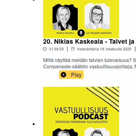
20. Niklas Kaskeala - Talvet 
|
|
01:04:33
maanantaina 19. lokakuuta 2020
Miltä näyttää meidän talvien tulevaisuus?
Compensate-säätiön vastuullisuusjohtaja, N
vaikuttavat.
Play