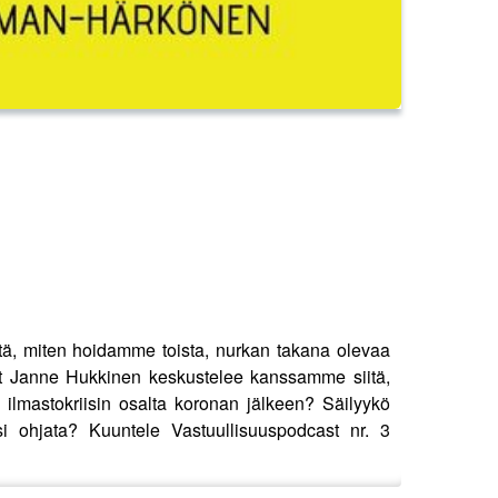
itä, miten hoidamme toista, nurkan takana olevaa
inut Janne Hukkinen keskustelee kanssamme siitä,
 ilmastokriisin osalta koronan jälkeen? Säilyykö
si ohjata? Kuuntele Vastuullisuuspodcast nr. 3