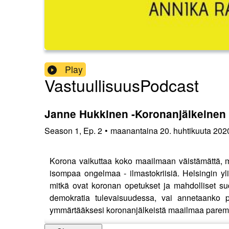
Play
VastuullisuusPodcast
Janne Hukkinen -Koronanjälkeinen m
Season
1
,
Ep.
2
•
maanantaina 20. huhtikuuta 202
Korona vaikuttaa koko maailmaan väistämättä, mo
isompaa ongelmaa - ilmastokriisiä. Helsingin yl
mitkä ovat koronan opetukset ja mahdolliset sud
demokratia tulevaisuudessa, vai annetaanko pä
ymmärtääksesi koronanjälkeistä maailmaa parem