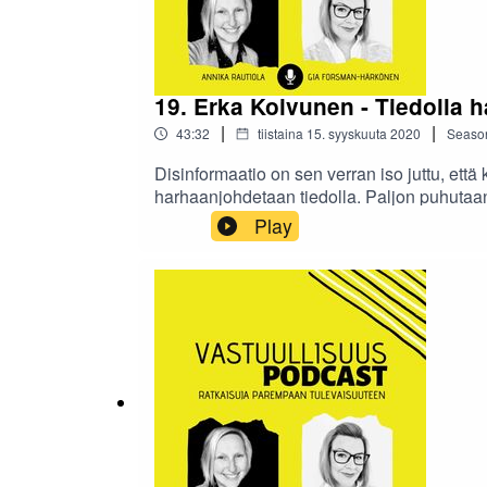
19. Erka Koivunen - Tiedolla
|
|
43:32
tiistaina 15. syyskuuta 2020
Seaso
Disinformaatio on sen verran iso juttu, ett
harhaanjohdetaan tiedolla. Paljon puhutaan v
vaikutusta vai onko? Onko sillä niin väliä
Play
sosiaalisen median käyttäytymisemme vaik
keskustelemassa F-Securelta Erka Koivunen,
puhumme muun muassa näistä aiheista: 4:00
tunnistetaan ja miltä hyökkäys näyttää? 14:4
huomioon? 28:45 Mikä vaara ja vaikutus di