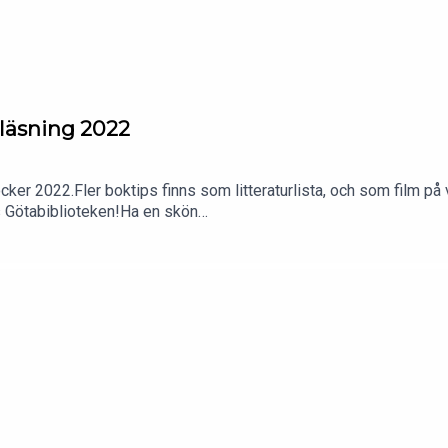
läsning 2022
öcker 2022.Fler boktips finns som litteraturlista, och som film
s Götabiblioteken!Ha en skön
reativverkstad#linköpingsstadsbibliotek#sommarläsning