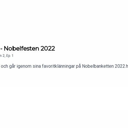
 - Nobelfesten 2022
n
2
,
Ep.
1
tt och går igenom sina favoritklänningar på Nobelbanketten 202