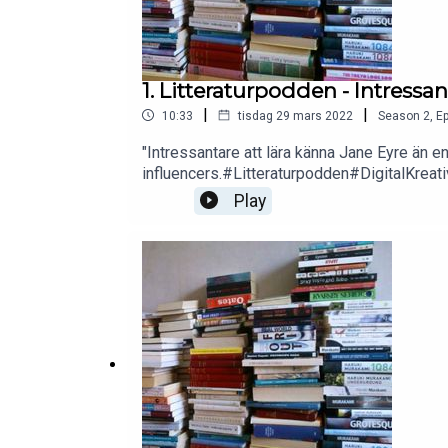
1. Litteraturpodden - Intressa
|
|
10:33
tisdag 29 mars 2022
Season
2
,
Ep
"Intressantare att lära känna Jane Eyre än en
influencers.#Litteraturpodden#DigitalKrea
Play