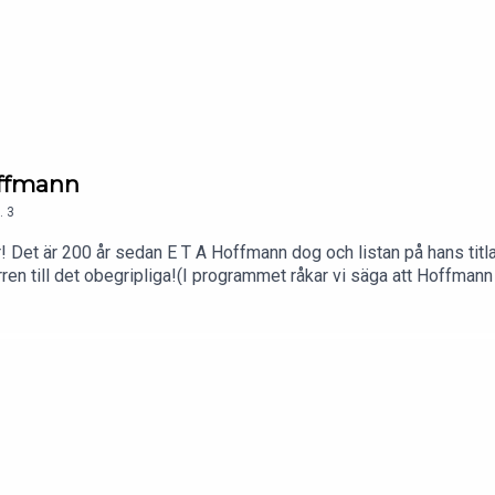
offmann
.
3
! Det är 200 år sedan E T A Hoffmann dog och listan på hans titla
ren till det obegripliga!(I programmet råkar vi säga att Hoffmann
ek#linköpingskommun#deckare#skräck#fantasy#etahoffmann