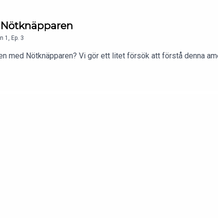
 2 Nötknäpparen
n
1
,
Ep.
3
jen med Nötknäpparen? Vi gör ett litet försök att förstå denna am