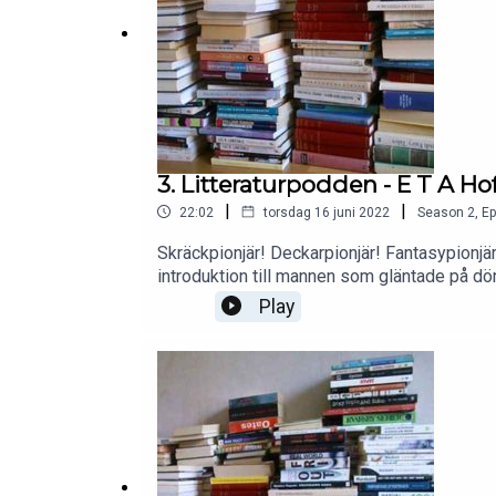
3. Litteraturpodden - E T A H
|
|
22:02
torsdag 16 juni 2022
Season
2
,
Ep
Skräckpionjär! Deckarpionjär! Fantasypionjär
introduktion till mannen som gläntade på dör
1776.)#hoffmann#linköpingsstadsbibliot
Play