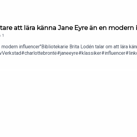
ntare att lära känna Jane Eyre än en modern 
.
1
 modern influencer"Bibliotekarie Brita Lodén talar om att lära kän
tivVerkstad#charlottebrontë#janeeyre#klassiker#influencer#link