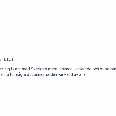
on
3
,
Ep.
1
er sig i kast med Sveriges mest älskade, varierade och bortglöm
nu för några decennier sedan var känd av alla. .