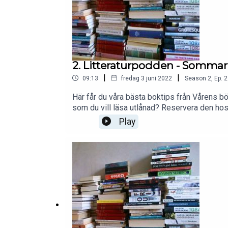
2. Litteraturpodden - Sommar
|
|
09:13
fredag 3 juni 2022
Season
2
,
Ep.
2
Här får du våra bästa boktips från Vårens b
som du vill läsa utlånad? Reservera den ho
sommarläsning!#litteraturpodden#digitalk
Play