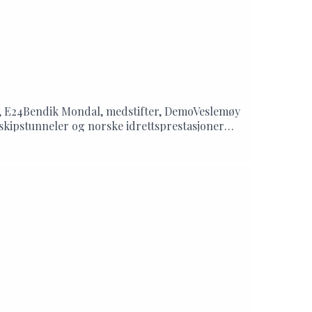
ør, E24Bendik Mondal, medstifter, DemoVeslemøy
a skipstunneler og norske idrettsprestasjoner