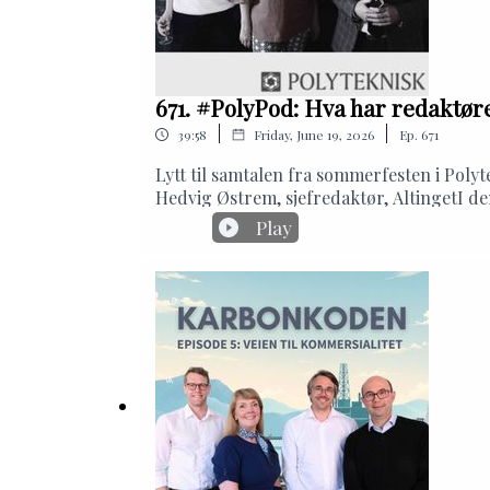
671. #PolyPod: Hva har redaktø
|
|
39:58
Friday, June 19, 2026
Ep.
671
Lytt til samtalen fra sommerfesten i Pol
Hedvig Østrem, sjefredaktør, AltingetI den
(og andre prestasjoner), via havvind og po
Play