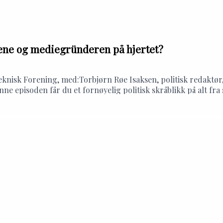
rene og mediegründeren på hjertet?
yteknisk Forening, med:Torbjørn Røe Isaksen, politisk redakt
ne episoden får du et fornøyelig politisk skråblikk på alt fr
litiske identitetskriser til teknologikritisk ungdom.