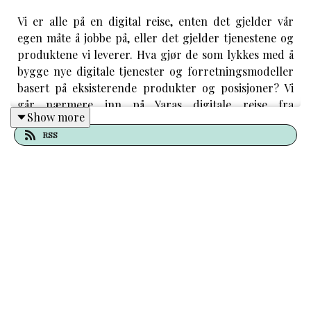
Vi er alle på en digital reise, enten det gjelder vår
egen måte å jobbe på, eller det gjelder tjenestene og
produktene vi leverer. Hva gjør de som lykkes med å
bygge nye digitale tjenester og forretningsmodeller
basert på eksisterende produkter og posisjoner? Vi
går nærmere inn på Yaras digitale reise fra
Show more
gjødselfabrikk til dataplattform. Lytt til samtalen
RSS
mellom:
Terje Knutsen
, EVP, Farming Solutions, Yara,
medlem av Polyteknisk Forening og
Mette Vågnes
Eriksen
, generalsekretær, Polyteknisk Forening.
Du får høre om konkrete digitale løsninger som
allerede hjelper mange millioner bønder globalt – og
det er ca. 500 millioner bønder i verden. Du hører
også om hvordan partnerskap konkret kan styrke
kompetansen og verdikjeder, og være nødvendig for
rask nok skalering. Hvor Yara er i 2030 får du også en
pekepinn om – og det handler om bærekraftig mat til