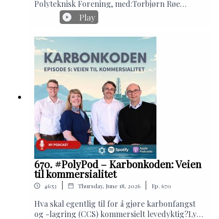
Polyteknisk Forening, med:Torbjørn Røe
karbonøkonomi.
Isaksen, politisk redaktør, E24Bendik Mondal,
Play
medstifter, DemoVeslemøy Hedvig Østrem,
sjefredaktør, AltingetI denne episoden får du
et fornøyelig politisk skråblikk på alt fra
skipstunneler og norske idrettsprestasjoner
(og andre prestasjoner), via havvind og
politiske identitetskriser til teknologikritisk
ungdom.
670. #PolyPod – Karbonkoden: Veien
til kommersialitet
|
|
46:53
Thursday, June 18, 2026
Ep.
670
Hva skal egentlig til for å gjøre karbonfangst
og -lagring (CCS) kommersielt levedyktig?Lytt