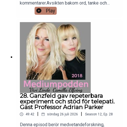
kommentarer.Avsikten bakom ord, tanke och
handling.Energiattacker och härskarteknik. Vivi
Play
och Camilla kritiserade av bloggare. Om att ha
barn och att välja bort barn.Plastikkirurgi, longevity
och biohacking.Generation Alfa apropå andlighet
och personlig utveckling.Beautybranschens
intresse för spåkonst och mediumskap.
28. Ganzfeld gav repeterbara
experiment och stöd för telepati.
Gäst Professor Adrian Parker
|
|
49:42
söndag 26 juli 2026
Season
12
,
Ep.
28
Denna episod berör medvetandeforskning,