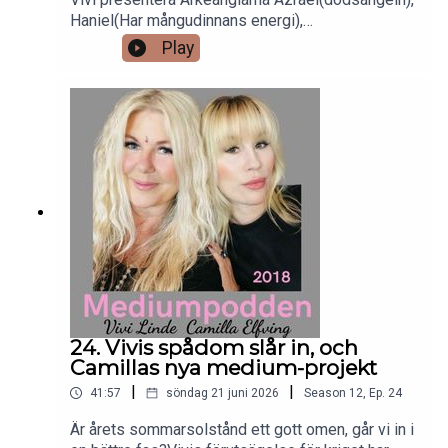
Haniel(Har mångudinnans energi),
Jeremiel(hjälper dig finna din väg),
Play
Metatron(kungen av änglar) och Ratziel(trollkarlen
i änglavärlden). Hon berättar hur ni kan
sammarbeta med dom, hur ni kallar på dem, och
vilka uppgifter och lärdomar de kan bistå med.
24. Vivis spådom slår in, och
Camillas nya medium-projekt
|
|
41:57
söndag 21 juni 2026
Season
12
,
Ep.
24
Är årets sommarsolstånd ett gott omen, går vi in i