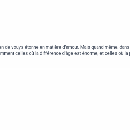
 rien de vouys étonne en matière d'amour. Mais quand même, dans
demment celles où la différence d'âge est énorme, et celles où la
 ? Évidemment Mathilde a cumulé les deux, et ça, c'est vraiment 