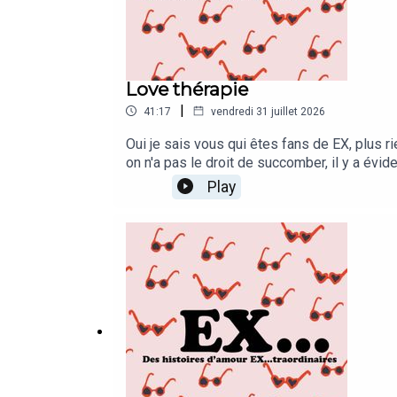
Love thérapie
|
41:17
vendredi 31 juillet 2026
Oui je sais vous qui êtes fans de EX, plus
on n'a pas le droit de succomber, il y a évi
de vue déontologique... Vous me voyez venir
Play