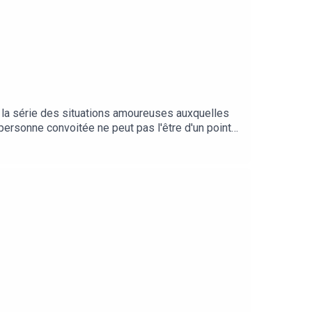
 la série des situations amoureuses auxquelles
 personne convoitée ne peut pas l'être d'un point
EX...traordinaire.[REDIFF]