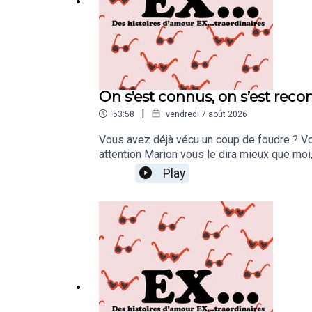
On s’est connus, on s’est rec
|
53:58
vendredi 7 août 2026
Vous avez déjà vécu un coup de foudre ? Vou
attention Marion vous le dira mieux que moi
traordinaire.[REDIFF]
Play