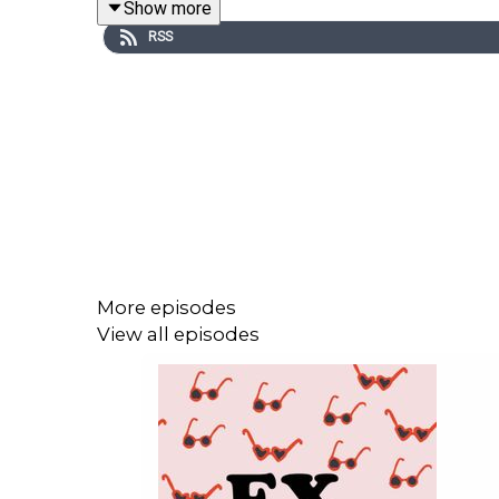
Show more
🔗 Retrouvez-moi sur
ma chaîne YouTube
RSS
More episodes
View all episodes