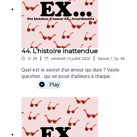
44. L’histoire inattendue
|
|
31:28
vendredi 10 juillet 2026
Saison
7
,
Ep.
44
Quel est le secret d’un amour qui dure ? Vaste
question... qui se pose d’ailleurs à chaque
épisode.Noémie et son compagnon ont vécu un
Play
véritable tremblement de terre amoureux
lorsqu’ils se sont rencontrés, alors qu’aucun des
deux ne cherchait à tomber amoureux.Leur secret
pour faire durer leur histoire ? Compartimenter.
Chaque aspect de leur vie de couple possède
son propre groupe WhatsApp !En attendant, une
incroyable surprise pourrait bien faire voler en
éclats toutes leurs certitudes...Vous savez ce