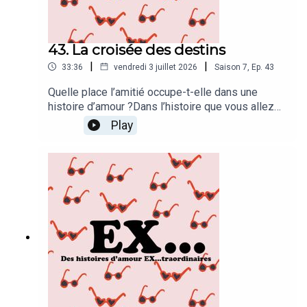
43. La croisée des destins
|
|
33:36
vendredi 3 juillet 2026
Saison
7
,
Ep.
43
Quelle place l’amitié occupe-t-elle dans une
histoire d’amour ?Dans l’histoire que vous allez
entendre, elle en est le cœur battant. Car lorsque
Play
les drames surviennent, la vie met parfois sur
notre route des personnes, des rencontres, des
ressources qui nous aident à nous relever.Pour
Angélique elle a pris le visage du grand amour,
rien que ça !Clémentine De La Grange a réalisé
cet épisode, Stéphane Bidart l'a monté et mis en
musique.