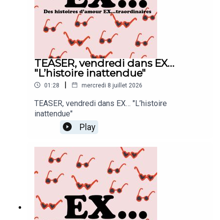
qu’il vous reste à faire ! Créer le groupe
WhatsApp « Noémie & Raphaël dans EX... »
!Clémentine De La Grange a réalisé cet épisode,
Stéphane Bidart l'a monté et mis en musique.
TEASER, vendredi dans EX…
"L’histoire inattendue"
|
01:28
mercredi 8 juillet 2026
TEASER, vendredi dans EX… "L’histoire
inattendue"
Play