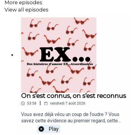
More episodes
View all episodes
On s’est connus, on s’est reconnus
|
53:58
vendredi 7 août 2026
Vous avez déjà vécu un coup de foudre ? Vous
savez cette évidence au premier regard, cette
sensation de familiarité, de s’être toujours connus
Play
? Mais attention Marion vous le dira mieux que