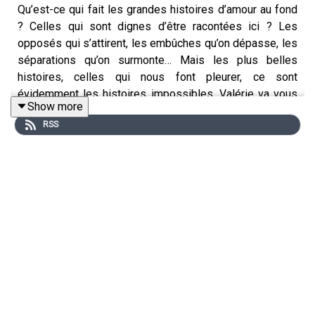
Qu’est-ce qui fait les grandes histoires d’amour au fond
? Celles qui sont dignes d’être racontées ici ? Les
opposés qui s’attirent, les embûches qu’on dépasse, les
séparations qu’on surmonte… Mais les plus belles
histoires, celles qui nous font pleurer, ce sont
évidemment les histoires impossibles. Valérie va vous
Show more
raconter son amour impossible, son amour interdit, son
RSS
grand amour.
[REDIFF]
🔗 Retrouvez-moi sur
ma chaîne YouTube