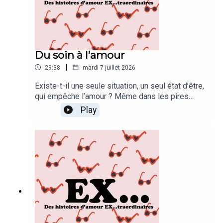
Du soin à l’amour
|
29:38
mardi 7 juillet 2026
Existe-t-il une seule situation, un seul état d’être,
qui empêche l’amour ? Même dans les pires
situations morales, physiques, est-ce qu’on peut
Play
être totalement interdit d’amour ? Anthony l’a
pourtant bien cru. Mais je n’arrête pas de vous le
dire : l’amour ne connaît pas de limites ![REDIFF]