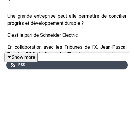
Une grande entreprise peut-elle permettre de concilier
progrès et développement durable ?
C'est le pari de Schneider Electric.
En collaboration avec les Tribunes de l'X, Jean-Pascal
Tricoire, PDG de Schneider Electric, est venu parler aux
Show more
élèves et au personnel de l'École polytechnique de son
RSS
parcours, des grandes transformations qu’il a mené dans
son entreprise et des ambitions sociétales qu'il nourrit
pour elle.