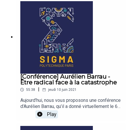
[Conférence] Aurélien Barrau -
Être radical face à la catastrophe
|
55:38
jeudi 10 juin 2021
Aujourd’hui, nous vous proposons une conférence
d’Aurélien Barrau, qu’il a donné virtuellement le 6
mai 2021, aux élèves de l’École polytechnique,
Play
dans le cadre des conférences Coriolis pour
l’environnement. Le thème : Face à la catastrophe