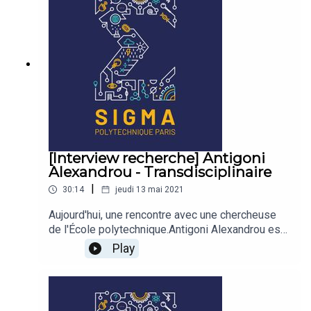
[Interview recherche] Antigoni
Alexandrou - Transdisciplinaire
|
30:14
jeudi 13 mai 2021
Aujourd'hui, une rencontre avec une chercheuse
de l'École polytechnique.Antigoni Alexandrou est
née en Grèce. Elle a vécu en Allemagne et aux
Play
États-Unis, et elle a passé la majeure partie de sa
carrière de chercheuse au Laboratoire d'Optique
et de Biosciences (LOB).Physicienne de
formation, elle travaille sur des questions liées à