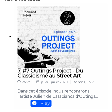
@galerie.thewall51
Animateurs : Catherine Dumas et Adrien Terrier
Réalisatrice et monteuse : Vannick Rico Huertas
Musique originale : Vincent Charamon
Mixeur sonore : Laurent Gosset / Studio One
More Sound
7. #7 Outings Project - Du
Partenaire :
Galerie The Wall 51
Classicisme au Street Art
|
|
35:27
jeudi 9 juillet 2020
Saison
1
,
Ep.
7
Dans cet épisode, nous rencontrons
l'artiste Julien de Casabianca d'Outings
Project dans son atelier de la rue Saint-
Play
Honoré, à Paris.Journaliste d'investigation,