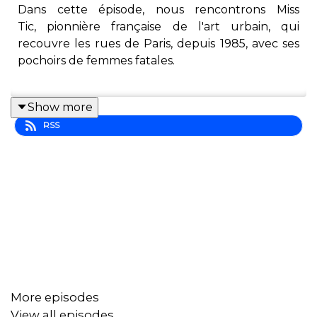
Dans cette épisode, nous rencontrons Miss
Tic, pionnière française de l'art urbain, qui
recouvre les rues de Paris, depuis 1985, avec ses
pochoirs de femmes fatales.
Show more
Cette poétesse dont les oeuvres combinent
RSS
revendications et humour nous parle de ses
débuts, de la façon dont elle a dû modifier sa
pratique du street art à la suite de déboires
judiciaires, de son amour pour la ville de Paris, de
la signification de son travail et de ses oeuvres en
2020.
@Missticofficiel
More episodes
@DuMurAuMic
View all episodes