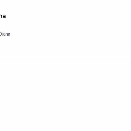
na
Diana