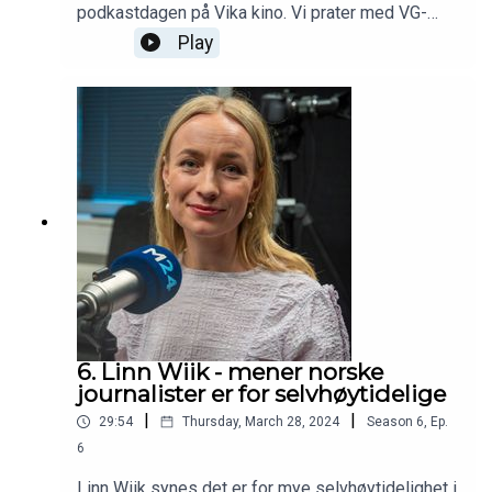
podkastdagen på Vika kino. Vi prater med VG-
profil Anders Giæver om hvordan det er å ha
Play
sjefen sin som podkastmakker, hvordan podden
Mediebobler ble til, og hvordan han ikke
forbereder seg til opptak.
6. Linn Wiik - mener norske
journalister er for selvhøytidelige
|
|
29:54
Thursday, March 28, 2024
Season
6
,
Ep.
6
Linn Wiik synes det er for mye selvhøytidelighet i