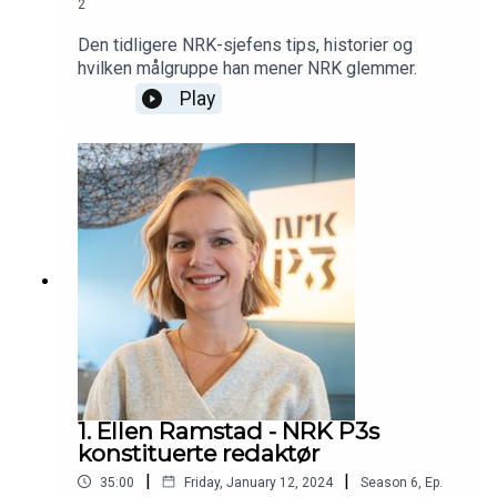
2
Den tidligere NRK-sjefens tips, historier og
hvilken målgruppe han mener NRK glemmer.
Play
1. Ellen Ramstad - NRK P3s
konstituerte redaktør
|
|
35:00
Friday, January 12, 2024
Season
6
,
Ep.