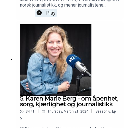
norsk journalistikk, og mener journalistene
glemmer å stille spørsmålene som folk lurer
Play
på. Programleder: Jan Magnus Weiberg-Aurdal
5. Karen Marie Berg - om åpenhet,
sorg, kjærlighet og journalistikk
|
|
34:41
Thursday, March 21, 2024
Season
6
,
Ep.
5