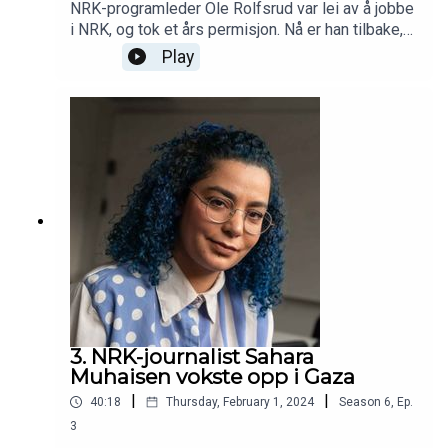
NRK-programleder Ole Rolfsrud var lei av å jobbe
i NRK, og tok et års permisjon. Nå er han tilbake,
og deler i Pressepodden de erfaringene han
Play
lærte utenfor Marienlyst og hvorfor det var en
riktig avgjørelse.
3. NRK-journalist Sahara
Muhaisen vokste opp i Gaza
|
|
40:18
Thursday, February 1, 2024
Season
6
,
Ep.
3