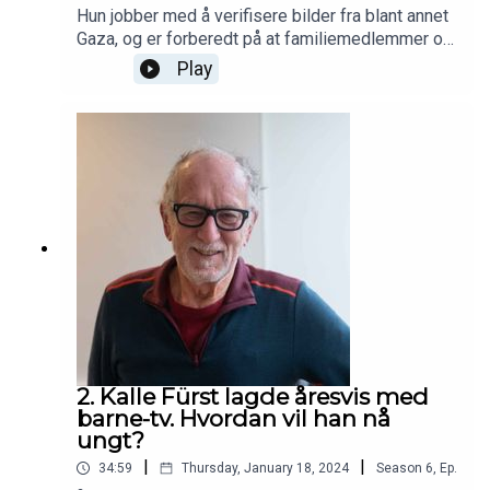
Hun jobber med å verifisere bilder fra blant annet
Gaza, og er forberedt på at familiemedlemmer og
barndomsvenner kan dø. I denne episoden
Play
forteller hun hva hun savner i den norske
mediedekningen nå.
2. Kalle Fürst lagde åresvis med
barne-tv. Hvordan vil han nå
ungt?
|
|
34:59
Thursday, January 18, 2024
Season
6
,
Ep.