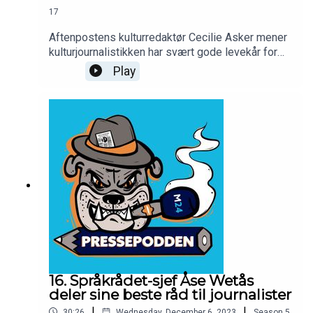
17
Aftenpostens kulturredaktør Cecilie Asker mener
kulturjournalistikken har svært gode levekår for
fremtiden, men understreker at det må gjøres
Play
konkrete grep. I Pressepodden deler hun de
beste tipsene. Blant annet: Hvordan nå unge
målgrupper.
16. Språkrådet-sjef Åse Wetås
deler sine beste råd til journalister
|
|
30:26
Wednesday, December 6, 2023
Season
5
,