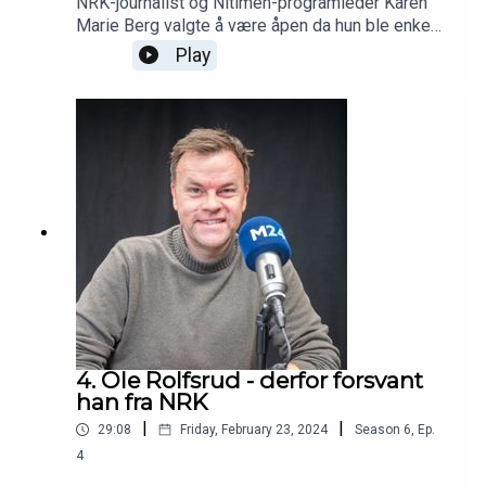
NRK-journalist og Nitimen-programleder Karen
Marie Berg valgte å være åpen da hun ble enke
med to små barn. Nå bruker hun erfaringen til å få
Play
andre til å åpne opp til henne som journalist.
Programleder: Jan Magnus Weiberg-Aurdal
4. Ole Rolfsrud - derfor forsvant
han fra NRK
|
|
29:08
Friday, February 23, 2024
Season
6
,
Ep.
4