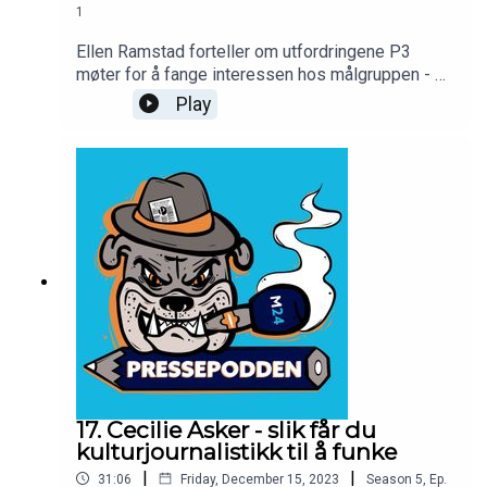
1
Ellen Ramstad forteller om utfordringene P3
møter for å fange interessen hos målgruppen - og
holde på dem. Hun forteller også om hvordan de
Play
jobber, og svarer på spørsmålet: Vil hun ha
redaktørjobben permanent?
17. Cecilie Asker - slik får du
kulturjournalistikk til å funke
|
|
31:06
Friday, December 15, 2023
Season
5
,
Ep.