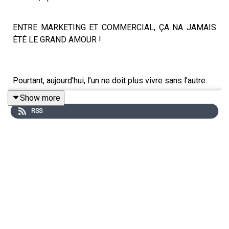
ENTRE MARKETING ET COMMERCIAL, ÇA NA JAMAIS
ÉTÉ LE GRAND AMOUR !
Pourtant, aujourd’hui, l’un ne doit plus vivre sans l’autre.
Show more
RSS
Le commercial a besoin du Marketing pour générer des
prospects qualifiés et le Marketing a besoin du
commerce pour convertir ces prospects en clients.
Alors pourquoi ça coince ? Tout n’est qu’une question de
qualité.