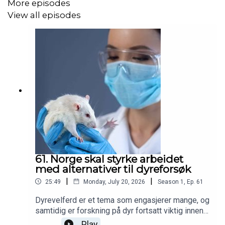
More episodes
Veterinærinstituttet Edgar Brun.
View all episodes
61. Norge skal styrke arbeidet
med alternativer til dyreforsøk
|
|
25:49
Monday, July 20, 2026
Season
1
,
Ep.
61
Dyrevelferd er et tema som engasjerer mange, og
samtidig er forskning på dyr fortsatt viktig innen
både medisin, veterinærmedisin og havbruk. For å
Play