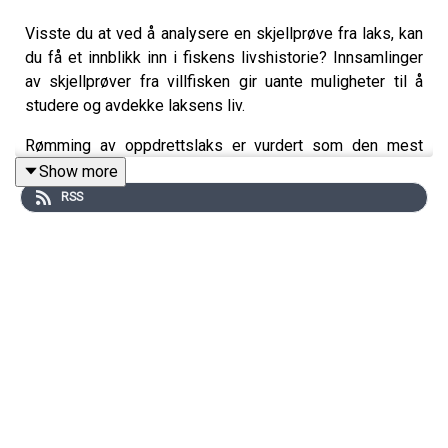
Visste du at ved å analysere en skjellprøve fra laks, kan
du få et innblikk inn i fiskens livshistorie? Innsamlinger
av skjellprøver fra villfisken gir uante muligheter til å
studere og avdekke laksens liv.
Rømming av oppdrettslaks er vurdert som den mest
alvorlige oppdrettsrelaterte trusselen for villaks, fordi
Show more
gyting mellom vill og oppdrettet laks forringer
RSS
lokaltilpasset genetikk. Ingen annen prøve fra laks kan gi
så mye informasjon som en skjellprøve, kombinert med
enkel prøvetakning, logistikk og lagring for fremtiden. Vi
kan lese livshistorie, undersøke hvor fisken kommer fra
gjennom DNA og elementanalyser, genetisk innblanding,
sporing av kultivert fisk og mere til.
Skjellprøveinnsamling fra all avlivet laksefisk gjør at
forvaltning og forskning har tilgang på grunnleggende
materialer.