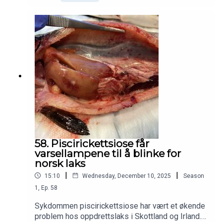
villreinflokken på Nordfjella, sone 1, som ble tatt
ut i et forsøk på å hindre at sykdommen skulle få
fotfeste her i landet.Skrantesjuke er en vanskelig
og krevende sykdom og fetter til samme sykdom
hos sau, der man ikke har svaret på det
spørsmålet selv etter noen hundre år. Men,
gjennom de 10 årene med skrantesjuke her i
Norge har det blitt utviklet kunnskap som gir en
mulig forklaring. Antall prøver som
Veterinærinstituttet har undersøkt for
skrantesjuke er nå 200 000. Hva har vi lært, og
hvor står vi nå?Dette er temaet i denne episoden
av VETpodden. Gjestene i studio er CWD-
koordinator ved Veterinærinstituttet, Jørn Våge,
58. Piscirickettsiose får
og seniorforsker Sylvie Benestad, ansvarlig for
varsellampene til å blinke for
TSE-diagnostikk (transmissible spongiforme
norsk laks
encefalopatier) og prionforsker.
|
|
15:10
Wednesday, December 10, 2025
Season
1
,
Ep.
58
Sykdommen piscirickettsiose har vært et økende
problem hos oppdrettslaks i Skottland og Irland.