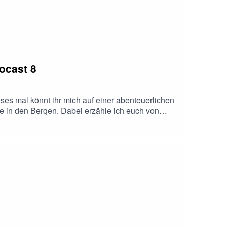
tocast 8
ses mal könnt ihr mich auf einer abenteuerlichen
dte in den Bergen. Dabei erzähle ich euch von
akulären Sehenswürdigkeiten, Pisa, die
feiern der Fussball Europameisterschaft zu
terher!"Euer Martin