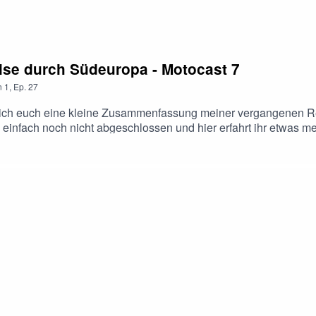
ise durch Südeuropa - Motocast 7
n
1
,
Ep.
27
 ich euch eine kleine Zusammenfassung meiner vergangenen R
 einfach noch nicht abgeschlossen und hier erfahrt ihr etwas me
li 2020 (Kurz nachdem die Grenzen wieder geöffnet hatten) - führ
r Madrid fahre ich danach weiter nach Portugal, von dort wied
gibt noch deutlich mehr zu erzählen - bleibt einfach Freiheitenwe
das Ihr alle dabei wart. "Immer den Träumen hinterher!"Euer M
tenwelt.de/podcast