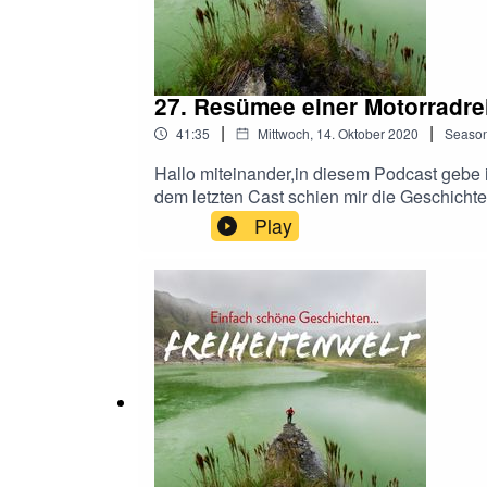
27. Resümee einer Motorradre
|
|
41:35
Mittwoch, 14. Oktober 2020
Seaso
Hallo miteinander,in diesem Podcast gebe
dem letzten Cast schien mir die Geschichte
beschäftigt hatten. Die Tour startete im Ju
Play
Pyrenäen und weiter nach Nordspanien. Übe
zurück nach Italien und Deutschland.... Es 
Magazinen oder auf der Homepage... Danke 
findet ihr im Podcast Archiv. https://freihei