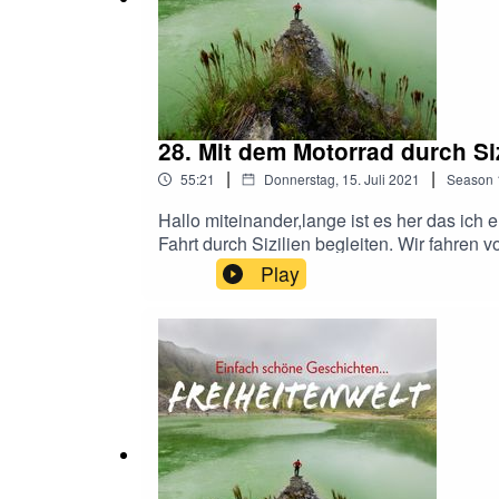
28. Mit dem Motorrad durch Siz
|
|
55:21
Donnerstag, 15. Juli 2021
Season
Hallo miteinander,lange ist es her das ich
Fahrt durch Sizilien begleiten. Wir fahren
meinen bisherigen Reiseerlebnissen in Ital
Play
Dolomiten und eigentlich alles was so entl
begleiten. Fotos gibt es wie immer direkt i