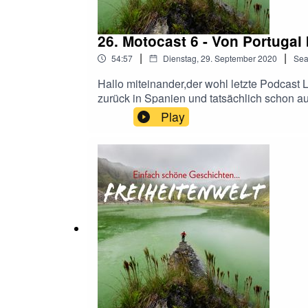
26. Motocast 6 - Von Portuga
|
|
54:57
Dienstag, 29. September 2020
Sea
Hallo miteinander,der wohl letzte Podcast 
zurück in Spanien und tatsächlich schon a
euch noch von einigen Erlebnissen in Por
Play
Portugal, hatte ich eine sehr skurrile und
Weinfelder begleiteten dabei den Weg, der 
die markanten, steilen Küsten und natürlic
gleich nach der Grenze große Kiefernwälder
"Entlang Grenzen" Reise kennen. Dort tref
beeinflusst.Viel Spaß mit dem Cast und le
Regionen."Immer den Träumen hinterher!"Eue