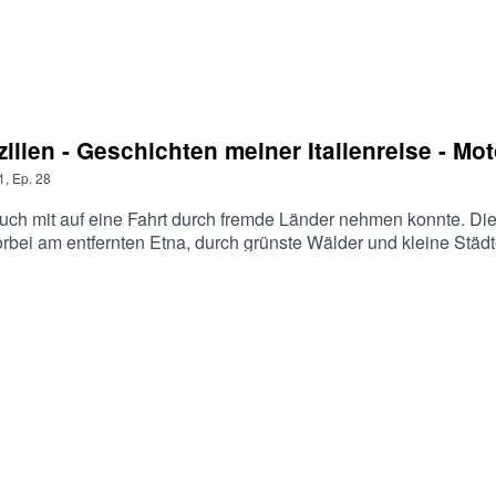
ilien - Geschichten meiner Italienreise - Mo
1
,
Ep.
28
 euch mit auf eine Fahrt durch fremde Länder nehmen konnte. Die
 vorbei am entfernten Etna, durch grünste Wälder und kleine Stä
ien. Die Highlights waren für mich dabei Rom, mit seinen spekt
ang des Weges passiert ist. Auch spannend war es Italien beim 
m Blog auf https://www.freiheitenwelt.de "Immer den Träumen hin