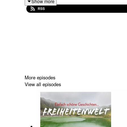
Show more
Was ist eigentlich der Unterschied, alleine, mi
RSS
führt es einen wahren Globetrotter und Weltenw
wahren Kunst an - der "Kunst des Reisens".
Viel Spaß beim zuhören.
Euer Martin
More episodes
View all episodes