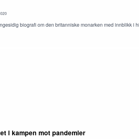
2020
esidig biografi om den britanniske monarken med innblikk i hist
tet i kampen mot pandemier