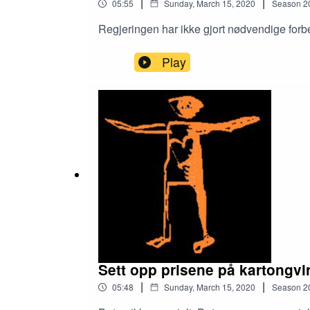
|
|
05:55
Sunday, March 15, 2020
Season
2
Regjeringen har ikke gjort nødvendige forb
Play
Sett opp prisene på kartongvi
|
|
05:48
Sunday, March 15, 2020
Season
2