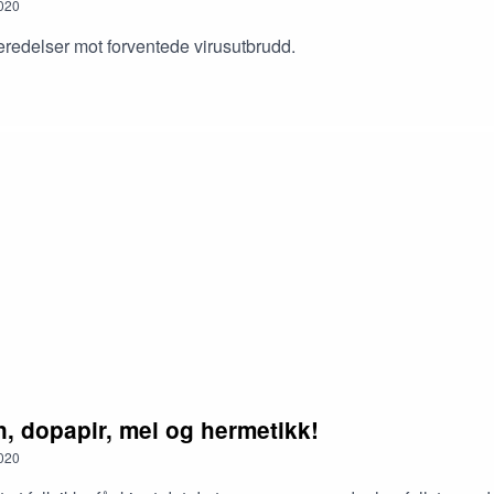
020
eredelser mot forventede virusutbrudd.
n, dopapir, mel og hermetikk!
020