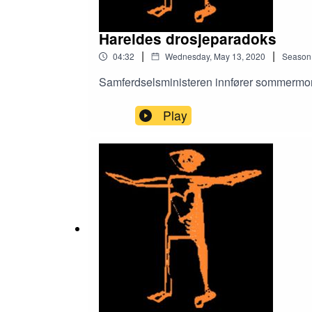
Hareides drosjeparadoks
|
|
04:32
Wednesday, May 13, 2020
Season
Samferdselsministeren innfører sommermon
Play