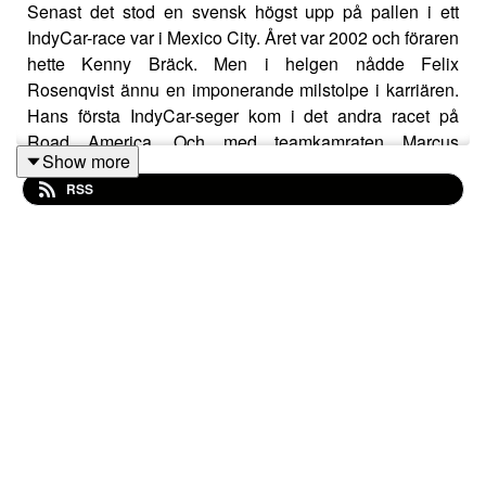
Senast det stod en svensk högst upp på pallen i ett
IndyCar-race var i Mexico City. Året var 2002 och föraren
hette Kenny Bräck. Men i helgen nådde Felix
Rosenqvist ännu en imponerande milstolpe i karriären.
Hans första IndyCar-seger kom i det andra racet på
Road America. Och med teamkamraten Marcus
Show more
Ericsson på en fjärde plats i samma race var vi nog inte
RSS
ensamma om att möta denna måndagen med lite större
lätthet än normalt.. Ronnie, Gergei och veckans
gästpoddare – Indy Lights-föraren Rasmus Lindh –
analyserar helgens race tillsammans med Marcus
Ericsson. Vi har även fått med en kommentar från Felix
Rosenqvist. Vi vill samtidigt be om ursäkt för den sämre
ljudkvaliteten – anledningen är att veckans podd
spelades in via Zoom.
Felix in: 08:30