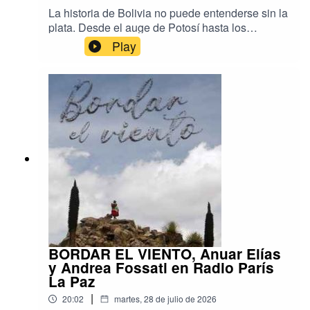
La historia de Bolivia no puede entenderse sin la
plata. Desde el auge de Potosí hasta los
desafíos actuales de conservación del
Play
patrimonio, este metal ha moldeado la economía,
la política y la identidad del país. Conversamos
con Daniel Oropeza Alba, director de la Casa
Nacional de Moneda, sobre la riqueza de la
numismática boliviana, las investigaciones que
se desarrollan en la institución, los retos que
enfrenta uno de los museos históricos más
importantes de América y los proyectos que
buscan acercar este patrimonio a nuevas
generaciones.
BORDAR EL VIENTO, Anuar Elías
y Andrea Fossati en Radio París
La Paz
|
20:02
martes, 28 de julio de 2026