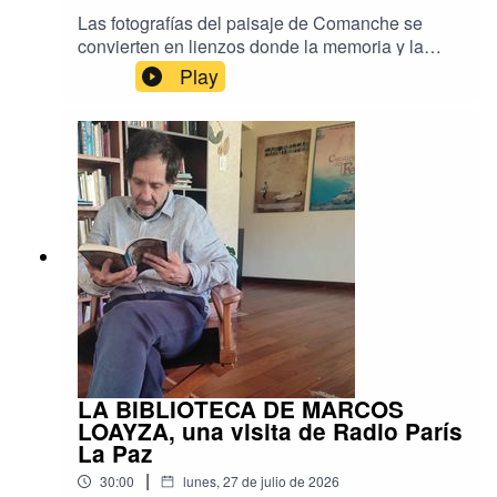
Las fotografías del paisaje de Comanche se
convierten en lienzos donde la memoria y la
identidad se entretejen con hilos. Bordar el
Play
Viento, la exposición de Andrea Fossati y Anuar
Elías, reúne el trabajo de mujeres artesanas del
altiplano paceño para crear imágenes
intervenidas con bordados que dialogan entre el
arte contemporáneo y los saberes ancestrales.
Conversamos con sus creadores sobre este
proyecto colaborativo que invita a mirar el
territorio desde una perspectiva sensible y
colectiva. Una nota para Radio París La Paz.
LA BIBLIOTECA DE MARCOS
LOAYZA, una visita de Radio París
La Paz
|
30:00
lunes, 27 de julio de 2026