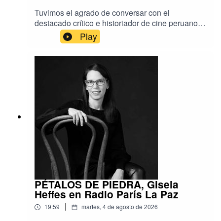
Tuvimos el agrado de conversar con el
destacado crítico e historiador de cine peruano
Isaac León Frías, a propósito de su reciente
Play
visita a Bolivia para presentar su más reciente
libro, titulado Los trances de los cines de
América Latina y el Caribe.En este encuentro
especial, llevado a cabo en el marco de la Feria
Internacional del Libro y auspiciado por la
Cinemateca Boliviana, el autor compartió
valiosas reflexiones sobre la evolución, los
desafíos actuales y el panorama contemporáneo
del séptimo arte en nuestra región.
PÉTALOS DE PIEDRA, Gisela
Heffes en Radio París La Paz
|
19:59
martes, 4 de agosto de 2026