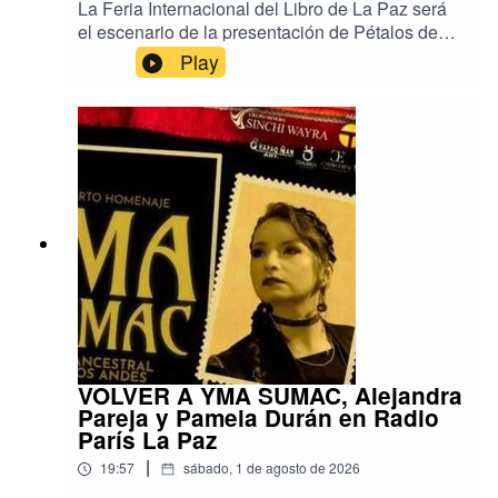
La Feria Internacional del Libro de La Paz será
el escenario de la presentación de Pétalos de
piedra, el nuevo libro de ensayos de la escritora
Play
y académica argentina Gisela Heffes, publicado
en Bolivia por Editorial Mantis.Reconocida como
una de las voces más destacadas de la
ecocrítica latinoamericana, Heffes llegará al país
especialmente para participar en la FIL.A partir
de sus propias investigaciones y obras, la
escritora abordará cómo la literatura imagina
vínculos entre cuerpos, territorios y comunidades
humanas y más que humanas, explorando
nuevas formas de sensibilidad y de coexistencia.
Música: Deepforest. Un programa de Radio París
La Paz.
VOLVER A YMA SUMAC, Alejandra
Pareja y Pamela Durán en Radio
París La Paz
|
19:57
sábado, 1 de agosto de 2026