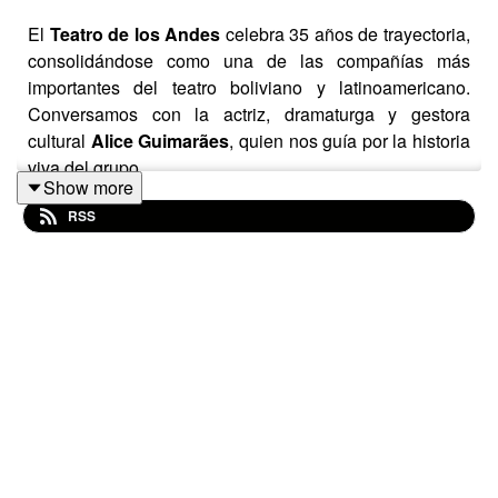
El
Teatro de los Andes
celebra 35 años de trayectoria,
consolidándose como una de las compañías más
importantes del teatro boliviano y latinoamericano.
Conversamos con la actriz, dramaturga y gestora
cultural
Alice Guimarães
, quien nos guía por la historia
viva del grupo.
Show more
En esta conversación recorremos hitos, anécdotas y
RSS
procesos que han marcado su camino, así como las
actividades que acompañan este aniversario. Un
espacio para revisitar la memoria del teatro, las obras
que dejaron huella y la energía colectiva que ha
sostenido a la compañía a lo largo de más de tres
décadas.