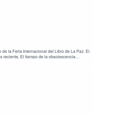
 de la Feria Internacional del Libro de La Paz. El
ás reciente, El tiempo de la obsolescencia
izó cómo la velocidad del ecosistema digital, la
e información. Una entrevista para Radio París