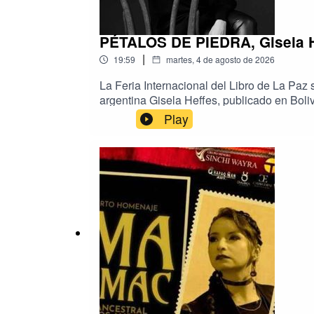
PÉTALOS DE PIEDRA, Gisela He
|
19:59
martes, 4 de agosto de 2026
La Feria Internacional del Libro de La Paz 
argentina Gisela Heffes, publicado en Boli
Heffes llegará al país especialmente para pa
Play
imagina vínculos entre cuerpos, territori
Música: Deepforest. Un programa de Radio