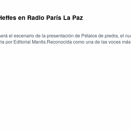
ffes en Radio París La Paz
será el escenario de la presentación de Pétalos de piedra, el n
via por Editorial Mantis.Reconocida como una de las voces más 
rticipar en la FIL.A partir de sus propias investigaciones y obra
os y comunidades humanas y más que humanas, explorando nuevas
 París La Paz.