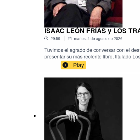
ISAAC LEÓN FRÍAS y LOS TRA
|
29:59
martes, 4 de agosto de 2026
Tuvimos el agrado de conversar con el desta
presentar su más reciente libro, titulado L
la Feria Internacional del Libro y auspiciad
Play
el panorama contemporáneo del séptimo art