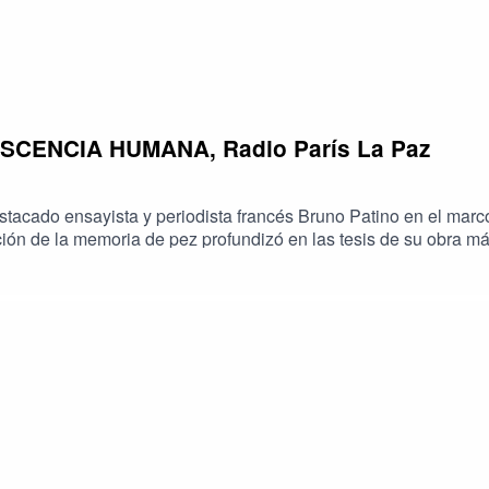
CENCIA HUMANA, Radio París La Paz
stacado ensayista y periodista francés Bruno Patino en el marco
ación de la memoria de pez profundizó en las tesis de su obra m
la Inteligencia Artificial (IA) en nuestra sociedad, Patino anal
onversacionales están transformando radicalmente la libertad d