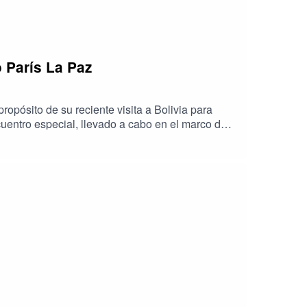
París La Paz
ropósito de su reciente visita a Bolivia para
cuentro especial, llevado a cabo en el marco de
xiones sobre la evolución, los desafíos actuales y