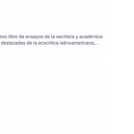
uevo libro de ensayos de la escritora y académica
destacadas de la ecocrítica latinoamericana,
s, la escritora abordará cómo la literatura
 formas de sensibilidad y de coexistencia.