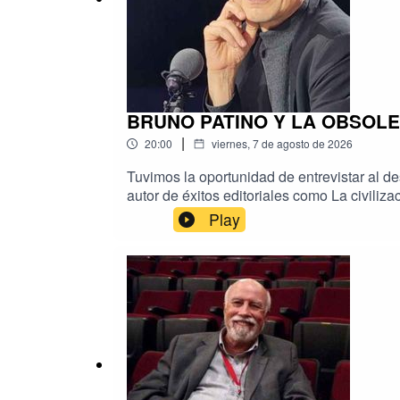
BRUNO PATINO Y LA OBSOLES
|
20:00
viernes, 7 de agosto de 2026
Tuvimos la oportunidad de entrevistar al de
autor de éxitos editoriales como La civiliz
humana.En un diálogo sobre los impactos de 
Play
automatización algorítmica y los modelos c
La Paz.