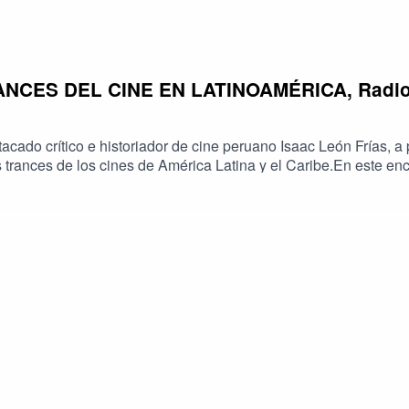
NCES DEL CINE EN LATINOAMÉRICA, Radio 
cado crítico e historiador de cine peruano Isaac León Frías, a p
os trances de los cines de América Latina y el Caribe.En este en
o por la Cinemateca Boliviana, el autor compartió valiosas refle
e en nuestra región.