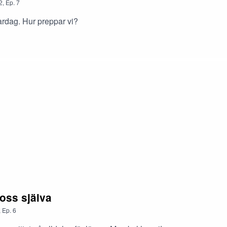
2
,
Ep.
7
ardag. Hur preppar vi?
 oss själva
,
Ep.
6