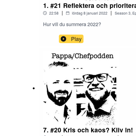
1. #21 Reflektera och prioriter
|
|
22:58
lördag 8 januari 2022
Season
3
,
Ep
Hur vill du summera 2022?
Play
7. #20 Kris och kaos? Kliv in!