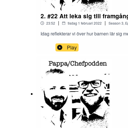
2. #22 Att leka sig till framgån
|
|
23:52
tisdag 1 februari 2022
Season
3
,
E
Idag reflekterar vi över hur barnen lär sig 
Play