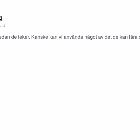
g
p.
2
medan de leker. Kanske kan vi använda något av det de kan lära o