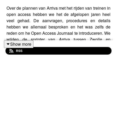
Over de plannen van Arriva met het rijden van treinen in
open access hebben we het de afgelopen jaren heel
veel gehad. De aanvragen, procedures en details
hebben we allemaal besproken en het was zelfs de
reden om he Open Access Journaal te introduceren. We
wilden de sprinter van Arriva tussen Zwolle en
Show more
Groningen dan ook graag uitproberen, maar hij rijdt
RSS
helaas nog steeds niet. Hoe zit dat nu precies? Gaat hij
nog wel rijden? En wat is Arriva verder van plan? We
vragen het aan Sjoerd Wijnsma, manager public affairs
bij Arriva. Verder hebben we het over automobilisten die
bij wegwerkzaamheden goedkoper met de trein kunnen,
bezoeken we een station met bijzondere
bovenleidingsportalen en hebben we groot nieuws over
de toekomst van de Spoorcast.
Linkjes: