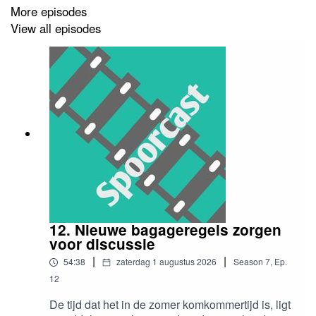
More episodes
View all episodes
Artikel van RTV Drenthe over de start van de
bouw van het spoor van Coevorden naar Bad
Bentheim
.
Nieuwsbericht van de NS over het succes van de
goedkopere treinkaartjes tijdens de
werkzaamheden aan de Vlaketunnel
.
Reportage van de NOS over hoe ze met behulp
van kunstmatige intelligentie machinisten nog
zuiniger willen laten rijden
.
Volg de Spoorcast op Instagram
.
12. Nieuwe bagageregels zorgen
voor discussie
|
|
54:38
zaterdag 1 augustus 2026
Season
7
,
Ep.
12
De tijd dat het in de zomer komkommertijd is, ligt