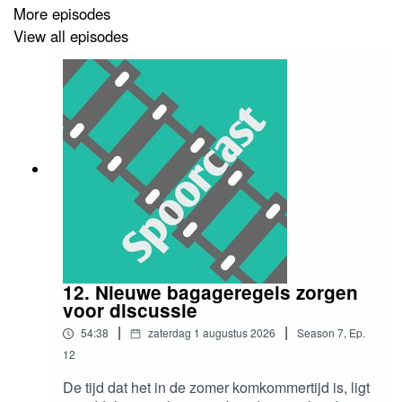
Nieuwsbericht van ProRail over het vertrek van
More episodes
John Voppen
.
View all episodes
Bericht van NS over de jaarcijfers van 2025
.
Uitleg van NS over de succesvolle proef me de
planning van kleine reparaties en de nieuwe proef
met de lengte van treinen
.
Artikel van RTV Noord over het besluit dat Arriva
de Sprinters tussen Zwolle en Groningen niet mag
overnemen
.
Volg de Spoorcast op Instagram
.
12. Nieuwe bagageregels zorgen
voor discussie
|
|
54:38
zaterdag 1 augustus 2026
Season
7
,
Ep.
12
De tijd dat het in de zomer komkommertijd is, ligt