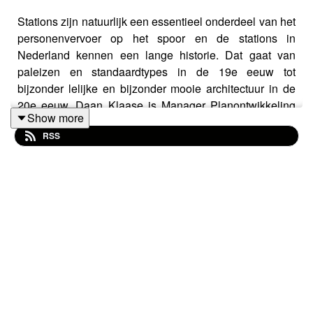
Stations zijn natuurlijk een essentieel onderdeel van het
personenvervoer op het spoor en de stations in
Nederland kennen een lange historie. Dat gaat van
paleizen en standaardtypes in de 19e eeuw tot
bijzonder lelijke en bijzonder mooie architectuur in de
20e eeuw. Daan Klaase is Manager Planontwikkeling
Show more
bij NS Stations en heeft zich tijdens zijn werk door de
RSS
jaren heen verdiept in de historie van de treinstations in
Nederland. Hij is te gast in deze Spoorcast. Daarnaast
gaan we naar een station dat qua naam lijkt op dat van
vorige maand en bespreken we uiteraard het laatste
nieuws in de acturailtjes.
Linkjes: