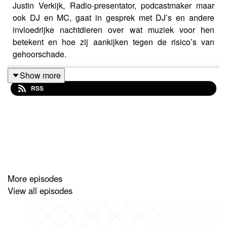
Justin Verkijk, Radio-presentator, podcastmaker maar
ook DJ en MC, gaat in gesprek met DJ’s en andere
invloedrijke nachtdieren over wat muziek voor hen
betekent en hoe zij aankijken tegen de risico’s van
gehoorschade.
Show more
RSS
Justin heeft zelf een heleboel uurtjes op festivals en in
clubs achter de draaitafel gestaan. Ja met harde muziek.
Gelukkig hoort hij nog steeds kraakhelder. Vrij belangrijk
als je leven bestaat uit muziek en radio. Maar hoe doen
andere DJ’s dit, hoe zorgen zij dat ze na al die jaren nog
steeds goed horen en wat zijn de gevolgen als dit niet
gebeurt?
More episodes
View all episodes
Dit hoor je in de podcast Gehoor Geven van GAIN, de
branchevereniging die zich inzet voor betere hoorzorg.