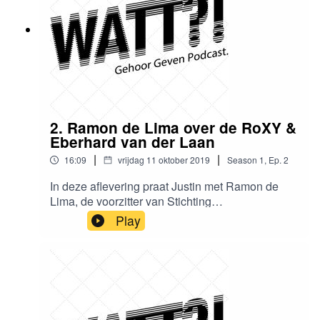
2. Ramon de Lima over de RoXY &
Eberhard van der Laan
|
|
16:09
vrijdag 11 oktober 2019
Season
1
,
Ep.
2
In deze aflevering praat Justin met Ramon de
Lima, de voorzitter van Stichting
Nachtburgemeester. Zij hebben het doel hebben
Play
om nachtcultuur op de maatschappelijke en
politieke agenda te zetten. Ramon zit dus volop
in het Amsterdamse nachtleven en houdt zich
dan ook druk bezig met evenementen zoals
ADE. Wederom een persoon die dag maar
vooral nacht bezig is met muziek en feesten. We