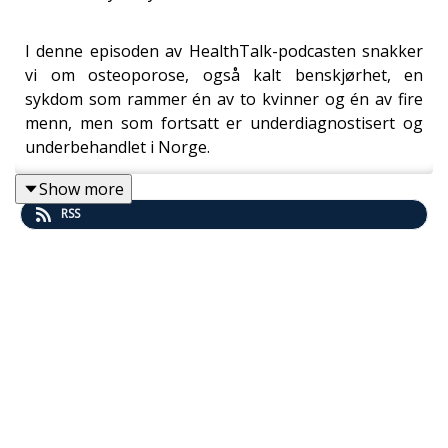
I denne episoden av HealthTalk-podcasten snakker
vi om osteoporose, også kalt benskjørhet, en
sykdom som rammer én av to kvinner og én av fire
menn, men som fortsatt er underdiagnostisert og
underbehandlet i Norge.
Show more
RSS
Ukens gjester er Frede Frihagen, ortoped og
overlege ved Sykehuset Østfold og Mikkel Pretorius,
overlege og endokrinolog ved Oslo
universitetssykehus.
Sammen representerer de to ytterpunkter på
osteoporosefeltet: den ene opererer
konsekvensene, og den ene jobber for å forhindre