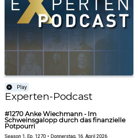
Play
Experten-Podcast
#1270 Anke Wiechmann - Im
Schweinsgalopp durch das finanzielle
Potpourri
Season
1
,
Ep.
1270
•
Donnerstag, 16. April 2026