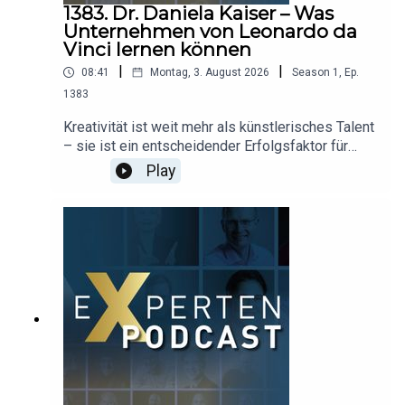
1383. Dr. Daniela Kaiser – Was
Unternehmen von Leonardo da
Vinci lernen können
|
|
08:41
Montag, 3. August 2026
Season
1
,
Ep.
1383
Kreativität ist weit mehr als künstlerisches Talent
– sie ist ein entscheidender Erfolgsfaktor für
Innovation und Problemlösung. Dr. Daniela Kaiser
Play
zeigt, warum Unternehmen von den Denkweisen
großer Künstler wie Leonardo da Vinci profitieren
können und wie kreative Methoden dabei helfen,
Herausforderungen aus neuen Perspektiven zu
betrachten. Die promovierte Kunsthistorikerin und
Betriebswirtin verbindet Erkenntnisse aus der
Kunstgeschichte mit modernen Business-
Strategien und macht deutlich, wie kreative
Denkmuster Innovation, Veränderung und
unternehmerischen Erfolg fördern. Eine
Podcastfolge über Kreativität, Storytelling und die
Frage, warum neue Ideen oft dort entstehen, wo