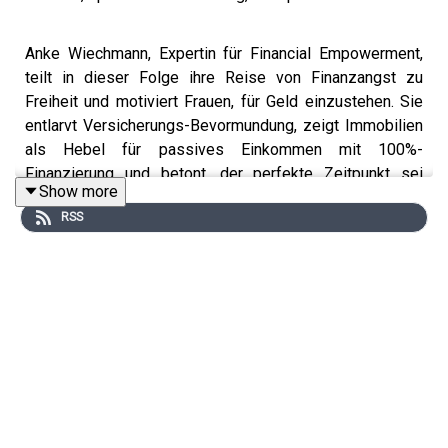
Anke Wiechmann, Expertin für Financial Empowerment,
teilt in dieser Folge ihre Reise von Finanzangst zu
Freiheit und motiviert Frauen, für Geld einzustehen. Sie
entlarvt Versicherungs-Bevormundung, zeigt Immobilien
als Hebel für passives Einkommen mit 100%-
Finanzierung und betont, der perfekte Zeitpunkt sei
Show more
immer jetzt. Jeder kann mit Stabilität starten, Ziele klären
RSS
und Systeme bauen, die auch Krisen wie Scheidung
tragen. Mehr auf ankewiechmann.com. Hat dir die
Expertin gefallen? Kommentiere und abonniere!